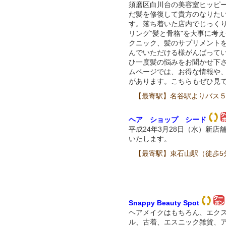
須磨区白川台の美容室ヒッピ
だ髪を修復して貴方のなりた
す。落ち着いた店内でじっく
リング”髪と骨格"を大事に考
クニック、髪のサプリメント
んでいただける様がんばって
ひ一度髪の悩みをお聞かせ下
ムページでは、お得な情報や
があります。こちらもぜひ見
【最寄駅】名谷駅よりバス
ヘア ショップ シード
平成24年3月28日（水）新店
いたします。
【最寄駅】東石山駅（徒歩5
Snappy Beauty Spot
ヘアメイクはもちろん、エク
ル、古着、エスニック雑貨、