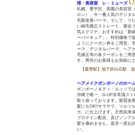
理・美容室 レ・ミューズ
札幌、豊平区、美園の美容室
ロン）。今一番人気のデジタ
毛髪改善パーマ、そして、リ
い縮毛矯正ストレート、最近
気エクステ。おすすめは「新
ーパーキュア」。特別価格で
ようにクーポン券をご用意。
ーマ、デジタルパーマ、ヘア
毛矯正等の各クーポンをご用
す。男性のお客様もお気軽に
【最寄駅】地下鉄白石駅 徒
ヘアメイクボンボーノのホー
ボンボーノ＆ディ・ルッソで
沖縄で唯一、G-UP非常識ス
取り扱っております。髪質改
髪にもOK!!サラサラ、ツルツ
カ、に仕上げます。天然由来
プロテイン配合、及びノンア
髪を傷めません、是非一度お
い。