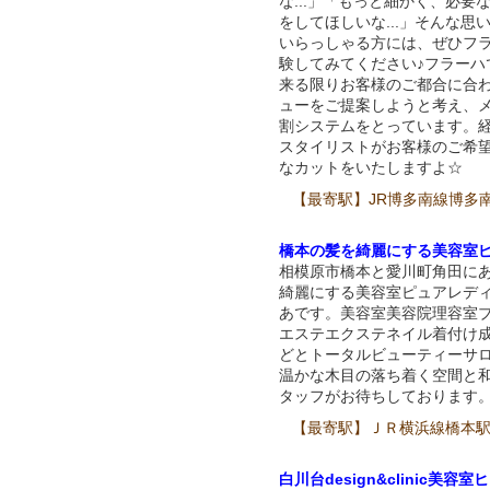
な...」「もっと細かく、必要
をしてほしいな...」そんな思
いらっしゃる方には、ぜひフ
験してみてください♪フラーハ
来る限りお客様のご都合に合
ューをご提案しようと考え、
割システムをとっています。
スタイリストがお客様のご希
なカットをいたしますよ☆
【最寄駅】JR博多南線博多
橋本の髪を綺麗にする美容室
相模原市橋本と愛川町角田に
綺麗にする美容室ピュアレデ
あです。美容室美容院理容室
エステエクステネイル着付け
どとトータルビューティーサ
温かな木目の落ち着く空間と
タッフがお待ちしております
【最寄駅】ＪＲ横浜線橋本
白川台design&clinic美容