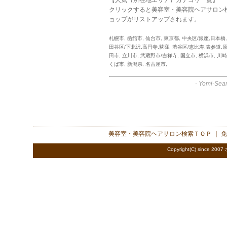
クリックすると美容室・美容院ヘアサロン
ョップがリストアップされます。
札幌市
,
函館市
,
仙台市
,
東京都
,
中央区/銀座,日本橋
田谷区/下北沢,高円寺,荻窪
,
渋谷区/恵比寿,表参道,
田市
,
立川市
,
武蔵野市/吉祥寺
,
国立市
,
横浜市
,
川崎
くば市
,
新潟県
,
名古屋市
,
-
Yomi-Sear
美容室・美容院ヘアサロン検索
ＴＯＰ ｜
免
Copyright(C) since 2007