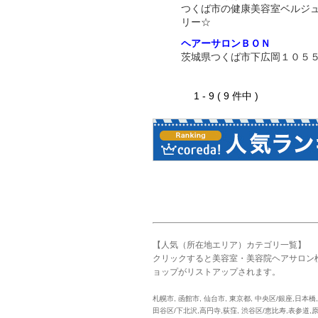
つくば市の健康美容室ベルジ
リー☆
ヘアーサロンＢＯＮ
茨城県つくば市下広岡１０５
1 - 9 ( 9 件中 )
【人気（所在地エリア）カテゴリ一覧】
クリックすると美容室・美容院ヘアサロン
ョップがリストアップされます。
札幌市
,
函館市
,
仙台市
,
東京都
,
中央区/銀座,日本橋
田谷区/下北沢,高円寺,荻窪
,
渋谷区/恵比寿,表参道,