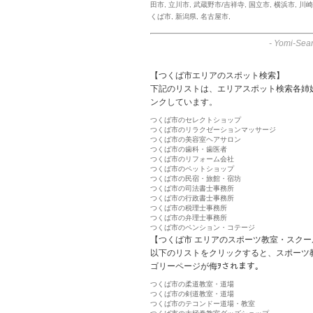
田市
,
立川市
,
武蔵野市/吉祥寺
,
国立市
,
横浜市
,
川崎
くば市
,
新潟県
,
名古屋市
,
-
Yomi-Sear
【つくば市エリアのスポット検索】
下記のリストは、エリアスポット検索各姉
ンクしています。
つくば市のセレクトショップ
つくば市のリラクゼーションマッサージ
つくば市の美容室ヘアサロン
つくば市の歯科・歯医者
つくば市のリフォーム会社
つくば市のペットショップ
つくば市の民宿・旅館・宿坊
つくば市の司法書士事務所
つくば市の行政書士事務所
つくば市の税理士事務所
つくば市の弁理士事務所
つくば市のペンション・コテージ
【つくば市 エリアのスポーツ教室・スクー
以下のリストをクリックすると、スポーツ
ゴリーページが侮ｦされます。
つくば市の柔道教室・道場
つくば市の剣道教室・道場
つくば市のテコンドー道場・教室