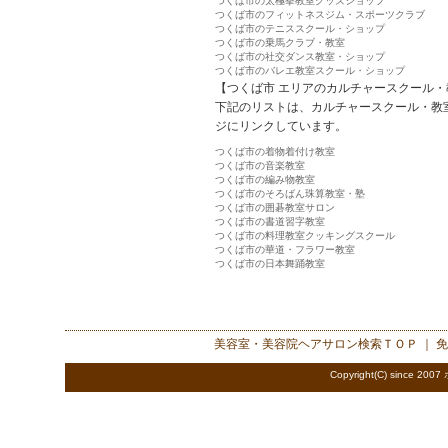
つくば市の太極拳教室グッズショップ
つくば市のフィットネスジム・スポーツクラブ
つくば市のテニススクール・ショップ
つくば市の乗馬クラブ・教室
つくば市の社交ダンス教室・ショップ
つくば市のバレエ教室スクール・ショップ
【つくば市 エリアのカルチャースクール・
下記のリストは、カルチャースクール・教
ジにリンクしています。
つくば市の着物着付け教室
つくば市の音楽教室
つくば市の編み物教室
つくば市のそろばん珠算教室・塾
つくば市の囲碁教室サロン
つくば市の書道習字教室
つくば市の料理教室クッキングスクール
つくば市の華道・フラワー教室
つくば市の日本舞踊教室
美容室・美容院ヘアサロン検索
ＴＯＰ ｜
免
Copyright(C) since 2007