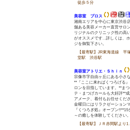
徒歩５分
美容室 プロス
湘南エリアを中心に東京渋谷
舗ある美容メーカー直営サロ
リジナルのクリニック性の高
がオススメです...詳しくは、
ジを御覧下さい。
【最寄駅】JR東海道線 平
堂駅 渋谷駅
美容室アトリエ・Ｓｈｉｎ
宗像市字自由ヶ丘にある小さ
**『ここに来ればくつろげる
ロンを目指しています。**ま
テ・まつげカールも大好評**
アメーク、着付もお任せくださ
金曜日にはリラクゼーション
『くつろぎ処』オープン!!**15
～の癒しを体験してください。
【最寄駅】ＪＲ赤間駅より1.