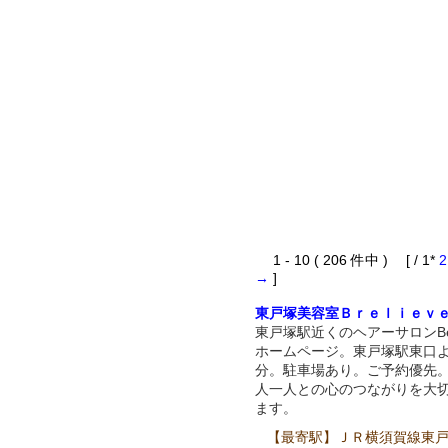
1 - 10 ( 206 件中 ) [ / 1*
2
→
]
東戸塚美容室Ｂｒｅｌｉｅｖ
東戸塚駅近くのヘアーサロンBeli
ホームページ。東戸塚駅東口
分。駐車場あり。ご予約優先
人一人との心のつながりを大
ます。
【最寄駅】ＪＲ横須賀線東