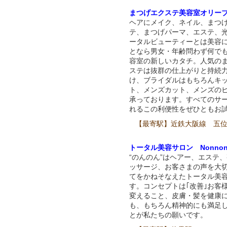
まつげエクステ美容室オリー
ヘアにメイク、ネイル、まつ
テ、まつげパーマ、エステ、
ータルビューティーとは美容
となら男女・年齢問わず何で
容室の新しいカタチ。人気の
ステは抜群の仕上がりと持続
け、ブライダルはもちろんキ
ト、メンズカット、メンズの
承っております。すべてのサ
れるこの利便性をぜひともお
【最寄駅】近鉄大阪線 五
トータル美容サロン Nonno
“のんのん”はヘアー、エステ
ッサージ、お客さまの声を大
てをかねそなえたトータル美
す。コンセプトは｢改善｣お客
変えること、皮膚・髪を健康
も、もちろん精神的にも満足
とが私たちの願いです。