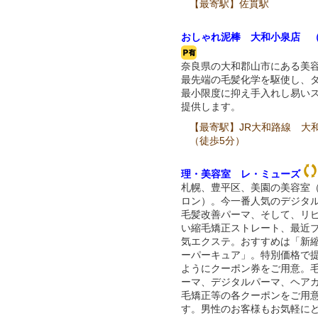
【最寄駅】佐貫駅
おしゃれ泥棒 大和小泉店 
奈良県の大和郡山市にある美
最先端の毛髪化学を駆使し、
最小限度に抑え手入れし易い
提供します。
【最寄駅】JR大和路線 大
（徒歩5分）
理・美容室 レ・ミューズ
札幌、豊平区、美園の美容室
ロン）。今一番人気のデジタ
毛髪改善パーマ、そして、リ
い縮毛矯正ストレート、最近
気エクステ。おすすめは「新
ーパーキュア」。特別価格で
ようにクーポン券をご用意。
ーマ、デジタルパーマ、ヘア
毛矯正等の各クーポンをご用
す。男性のお客様もお気軽に