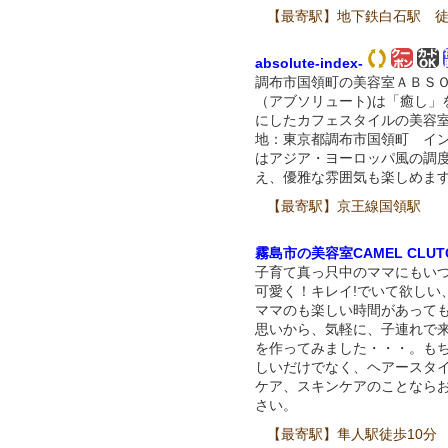
【最寄駅】地下鉄白石駅 徒
absolute-index-
調布市国領町の美容室ＡＢＳ
（アブソリュート)は「癒し」
にしたカフェスタイルの美容
地：東京都調布市国領町 イ
はアジア・ヨーロッパ風の調
え、優雅な雰囲気も楽しめま
【最寄駅】京王線国領駅
霧島市の美容室CAMEL CLUTC
子育て真っ只中のママにもい
可愛く！キレイ!でいて欲しい
ママのも楽しい時間があっても!
思いから、気軽に、子連れで
を作ってみました・・・。も
しいだけでなく、ヘアースタ
ケア、スキンケアのことなら
さい。
【最寄駅】隼人駅徒歩10分