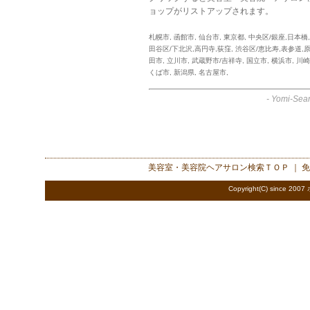
ョップがリストアップされます。
札幌市
,
函館市
,
仙台市
,
東京都
,
中央区/銀座,日本橋
田谷区/下北沢,高円寺,荻窪
,
渋谷区/恵比寿,表参道,
田市
,
立川市
,
武蔵野市/吉祥寺
,
国立市
,
横浜市
,
川崎
くば市
,
新潟県
,
名古屋市
,
-
Yomi-Sear
美容室・美容院ヘアサロン検索
ＴＯＰ ｜
免
Copyright(C) since 2007