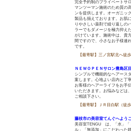
完全予約制のプライベートサ
マンツーマン施術のため質の
ンを提供します。オーガニッ
製品も揃えております。お肌
りやさしい薬剤で繰り返しの
ラーでもダメージを極力抑え
がけています。施術中は、貴
間ですので、小さなお子様連
です。
【最寄駅】三ノ宮駅北へ徒
ＮＥＷＯＰＥＮサロン豊島区
シンプルで機能的なヘアース
案します。心地よい店内と丁
お客様のヘアーライフをお手
いただきます。お悩みなどは
ご相談下さい。
【最寄駅】ＪＲ目白駅（徒
藤枝市の美容室てんぐへよう
美容室TENGU は、「水」「
ル」「無添加」にこだわった