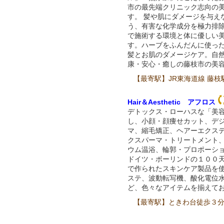
市の最先端クリニック志向の
す。 髪や肌にダメージを与え
う、有害な化学成分を極力排
で施術する環境と体に優しい
す。ハーブをふんだんに使っ
髪とお肌のダメージケア。自
康・安心・癒しの藤枝市の美
【最寄駅】JR東海道線 藤枝
Hair＆Aesthetic アフロス
デトックス・ローハスな「美
し、小顔・顔痩せカット、デ
マ、縮毛矯正、ヘアーエクス
クスパーマ・トリートメント
ウム温浴、輪郭・プロポーシ
ドイツ・ボーリンドの１００
で作られたスキンケア製品を
ステ、波動転写機、酸化電位
ど、色々なアイテムを揃えて
【最寄駅】ときわ台徒歩３