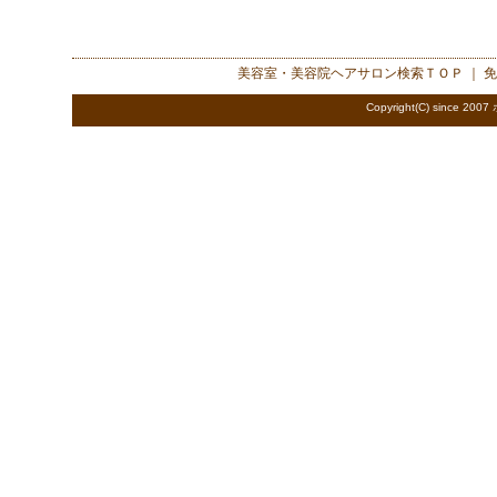
美容室・美容院ヘアサロン検索
ＴＯＰ ｜
免
Copyright(C) since 2007