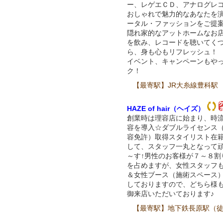
ー、レゲエＣＤ、アナログレ
おしゃれで魅力的なあなたを
ータル・ファッションをご提
隠れ家的なアットホームなお
を飲み、レコードを聴いてく
ら、身も心もリフレッシュ！
イベント、キャンペーンもや
ク！
【最寄駅】JR大糸線豊科
HAZE of hair（ヘイズ）
創業時は理容店に始まり、時
容を導入☆ダブルライセンス
容免許）取得スタイリスト在
して、スタッフ一丸となって
～す↑男性のお客様が７～８割
を占めますが、女性スタッフ
＆女性ブース（施術スペース
しておりますので、どちら様
御来店いただいております♪
【最寄駅】地下鉄長原駅（