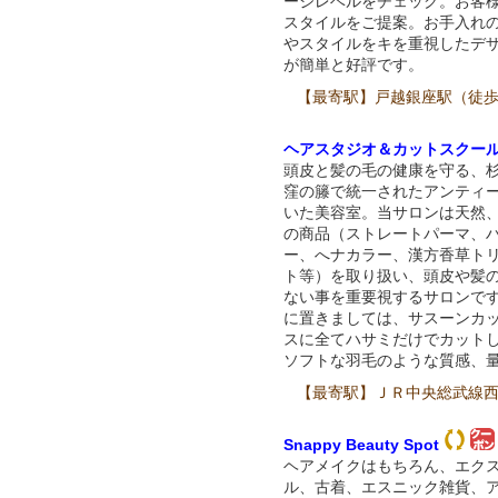
ージレベルをチェック。お客
スタイルをご提案。お手入れ
やスタイルをキを重視したデ
が簡単と好評です。
【最寄駅】戸越銀座駅（徒歩
ヘアスタジオ＆カットスクー
頭皮と髪の毛の健康を守る、
窪の籐で統一されたアンティ
いた美容室。当サロンは天然
の商品（ストレートパーマ、
ー、へナカラー、漢方香草ト
ト等）を取り扱い、頭皮や髪
ない事を重要視するサロンで
に置きましては、サスーンカ
スに全てハサミだけでカット
ソフトな羽毛のような質感、
【最寄駅】ＪＲ中央総武線西
Snappy Beauty Spot
ヘアメイクはもちろん、エク
ル、古着、エスニック雑貨、