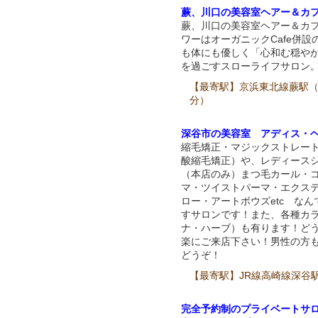
蕨、川口の美容室ヘアー＆カ
蕨、川口の美容室ヘアー＆カ
ワーはオーガニックCafe併設
も体にも優しく「心和む穏や
を過ごすスローライフサロン
【最寄駅】京浜東北線蕨駅
分）
深谷市の美容室 アディス・
縮毛矯正・マジックストレー
酸縮毛矯正）や、レディース
（本店のみ）まつ毛カール・
マ・ツイストパーマ・エクス
ロー・アートボウズetc なん
すサロンです！また、各種カ
ナ・ハーブ）も有ります！ど
楽にご来店下さい！男性の方
どうぞ！
【最寄駅】JR線高崎線深谷
完全予約制のプライベートサロ