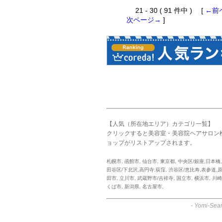
21 - 30 ( 91 件中 ) [
←前
次ページ→
]
【人気（所在地エリア）カテゴリ一覧】
クリックすると美容室・美容院ヘアサロン
ョップがリストアップされます。
札幌市
,
函館市
,
仙台市
,
東京都
,
中央区/銀座,日本橋
田谷区/下北沢,高円寺,荻窪
,
渋谷区/恵比寿,表参道,
田市
,
立川市
,
武蔵野市/吉祥寺
,
国立市
,
横浜市
,
川崎
くば市
,
新潟県
,
名古屋市
,
-
Yomi-Sear