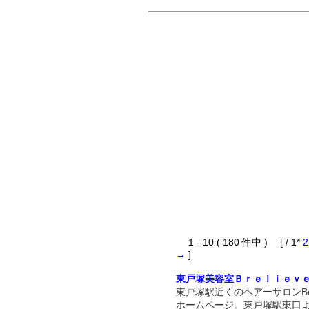
1 - 10 ( 180 件中 ) [ / 1*
2
→
]
東戸塚美容室Ｂｒｅｌｉｅｖ
東戸塚駅近くのヘアーサロンBeli
ホームページ。東戸塚駅東口