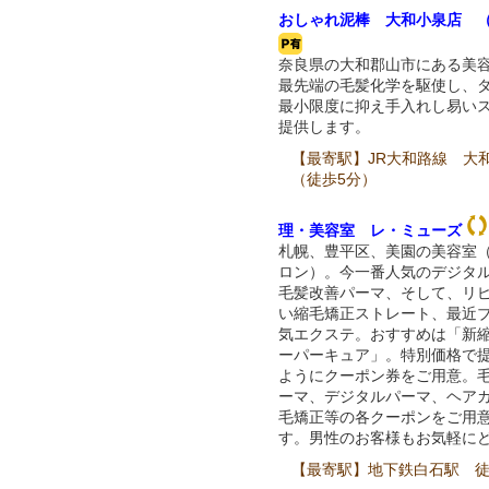
おしゃれ泥棒 大和小泉店 
奈良県の大和郡山市にある美
最先端の毛髪化学を駆使し、
最小限度に抑え手入れし易い
提供します。
【最寄駅】JR大和路線 大
（徒歩5分）
理・美容室 レ・ミューズ
札幌、豊平区、美園の美容室
ロン）。今一番人気のデジタ
毛髪改善パーマ、そして、リ
い縮毛矯正ストレート、最近
気エクステ。おすすめは「新
ーパーキュア」。特別価格で
ようにクーポン券をご用意。
ーマ、デジタルパーマ、ヘア
毛矯正等の各クーポンをご用
す。男性のお客様もお気軽に
【最寄駅】地下鉄白石駅 徒