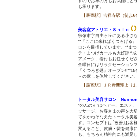
すのでお車の方もお気軽にどう
も承ります。
【最寄駅】吉祥寺駅（徒歩6
美容室アトリエ・Ｓｈｉｎ
宗像市字自由ヶ丘にある小さ
**『ここに来ればくつろげる
ロンを目指しています。**ま
テ・まつげカールも大好評**
アメーク、着付もお任せくださ
金曜日にはリラクゼーション
『くつろぎ処』オープン!!**15
～の癒しを体験してください。
【最寄駅】ＪＲ赤間駅より1.
トータル美容サロン Nonno
“のんのん”はヘアー、エステ
ッサージ、お客さまの声を大
てをかねそなえたトータル美
す。コンセプトは｢改善｣お客
変えること、皮膚・髪を健康
も、もちろん精神的にも満足