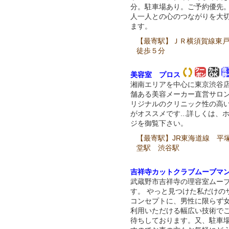
分。駐車場あり。ご予約優先
人一人との心のつながりを大
ます。
【最寄駅】ＪＲ横須賀線東
徒歩５分
美容室 プロス
湘南エリアを中心に東京渋谷
舗ある美容メーカー直営サロ
リジナルのクリニック性の高
がオススメです...詳しくは、
ジを御覧下さい。
【最寄駅】JR東海道線 平
堂駅 渋谷駅
吉祥寺カットクラブムーブマ
武蔵野市吉祥寺の理容室ムー
す。 やっと見つけた私だけの
コンセプトに、男性に限らず
利用いただける幅広い技術で
待ちしております。又、駐車