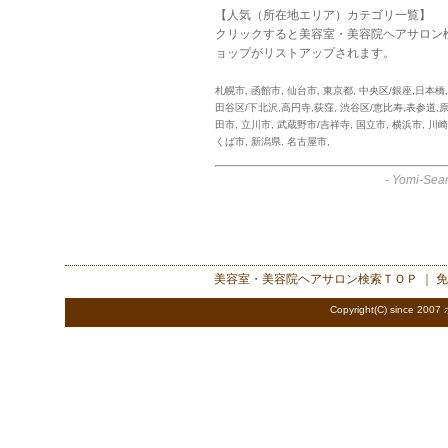
【人気（所在地エリア）カテゴリ一覧】
クリックすると美容室・美容院ヘアサロン
ョップがリストアップされます。
札幌市
,
函館市
,
仙台市
,
東京都
,
中央区/銀座,日本橋
田谷区/下北沢,高円寺,荻窪
,
渋谷区/恵比寿,表参道,
田市
,
立川市
,
武蔵野市/吉祥寺
,
国立市
,
横浜市
,
川崎
くば市
,
新潟県
,
名古屋市
,
-
Yomi-Sear
美容室・美容院ヘアサロン検索
ＴＯＰ ｜
免
Copyright(C) since 2007