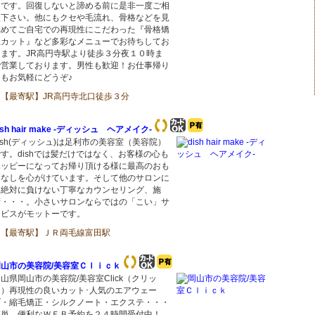
トです。回復しないと諦める前に是非一度ご相
談下さい。他にもクセや毛流れ、骨格などを見
極めてご自宅での再現性にこだわった『骨格矯
正カット』など多彩なメニューでお待ちしてお
ります。JR高円寺駅より徒歩３分夜１０時ま
で営業しております。男性も歓迎！お仕事帰り
にもお気軽にどうぞ♪
【最寄駅】JR高円寺北口徒歩３分
ish hair make -ディッシュ ヘアメイク-
ish(ディッシュ)は足利市の美容室（美容院）
す。dishでは髪だけではなく、お客様の心も
ハッピーになってお帰り頂ける様に最高のおも
てなしを心がけています。そして他のサロンに
は絶対に負けない丁寧なカウンセリング、施
術・・・。小さいサロンならではの「こい」サ
ービスがモットーです。
【最寄駅】ＪＲ両毛線富田駅
岡山市の美容院/美容室Ｃｌｉｃｋ
山県岡山市の美容院/美容室Click（クリッ
ク）再現性の良いカット･人気のエアウェー
ブ・縮毛矯正・シルクノート・エクステ・・・
簡単、便利なＷＥＢ予約を２４時間受付中！