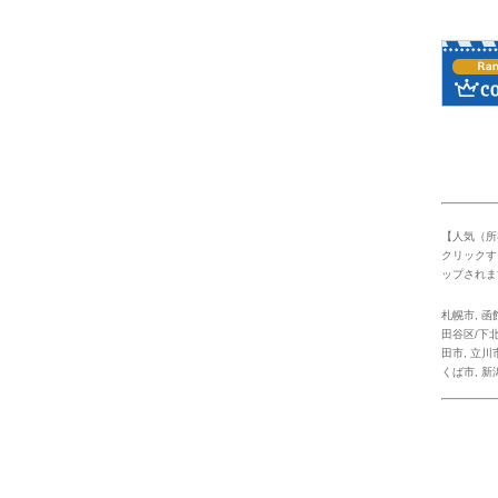
4
【人気（所
クリックす
ップされま
札幌市
,
函
田谷区/下北
田市
,
立川
くば市
,
新