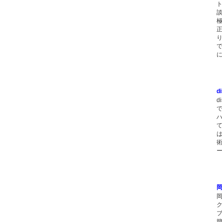
d
d
で
岡