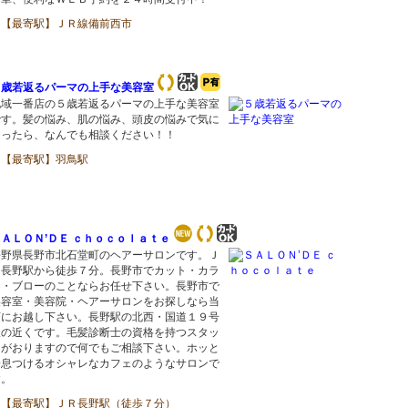
【最寄駅】ＪＲ線備前西市
５歳若返るパーマの上手な美容室
地域一番店の５歳若返るパーマの上手な美容室
です。髪の悩み、肌の悩み、頭皮の悩みで気に
なったら、なんでも相談ください！！
【最寄駅】羽鳥駅
ＡＬＯＮ’ＤＥ ｃｈｏｃｏｌａｔｅ
長野県長野市北石堂町のヘアーサロンです。Ｊ
Ｒ長野駅から徒歩７分。長野市でカット・カラ
ー・ブローのことならお任せ下さい。長野市で
美容室・美容院・ヘアーサロンをお探しなら当
店にお越し下さい。長野駅の北西・国道１９号
線の近くです。毛髪診断士の資格を持つスタッ
フがおりますので何でもご相談下さい。ホッと
一息つけるオシャレなカフェのようなサロンで
す。
【最寄駅】ＪＲ長野駅（徒歩７分）