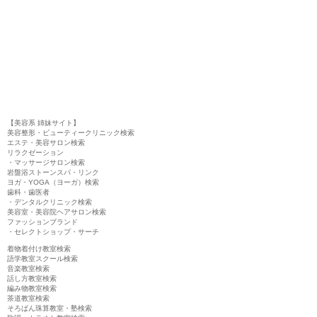
【美容系 姉妹サイト】
美容整形・ビューティークリニック検索
エステ・美容サロン検索
リラクゼーション
・マッサージサロン検索
岩盤浴ストーンスパ・リンク
ヨガ・YOGA（ヨーガ）検索
歯科・歯医者
・デンタルクリニック検索
美容室・美容院ヘアサロン検索
ファッションブランド
・セレクトショップ・サーチ
着物着付け教室検索
語学教室スクール検索
音楽教室検索
話し方教室検索
編み物教室検索
茶道教室検索
そろばん珠算教室・塾検索