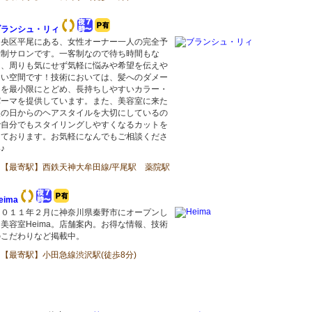
ブランシュ・リィ
中央区平尾にある、女性オーナー一人の完全予
約制サロンです。一客制なので待ち時間もな
く、周りも気にせず気軽に悩みや希望を伝えや
すい空間です！技術においては、髪へのダメー
ジを最小限にとどめ、長持ちしやすいカラー・
パーマを提供しています。また、美容室に来た
次の日からのヘアスタイルを大切にしているの
で自分でもスタイリングしやすくなるカットを
しております。お気軽になんでもご相談くださ
♪
【最寄駅】西鉄天神大牟田線/平尾駅 薬院駅
eima
２０１１年２月に神奈川県秦野市にオープンし
美容室Heima。店舗案内。お得な情報、技術
のこだわりなど掲載中。
【最寄駅】小田急線渋沢駅(徒歩8分)