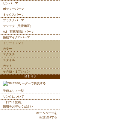
ピンパーマ
ボディーパーマ
ミックスパーマ
プラチナパーマ
デジック（毛流矯正）
A.I（形状記憶）パーマ
振動マイクロパーマ
トリートメント
カラー
エクステ
スタイル
カット
その他・オプション
ＭＥＮＵ
RSSリーダーで購読する
登録エリア一覧
リンクについて
「口コミ投稿」
情報をお寄せください
ホームページを
新規登録する