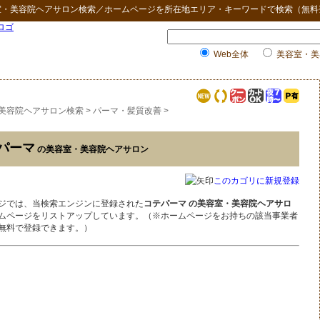
室・美容院ヘアサロン検索
／ホームページを所在地エリア・キーワードで検索（無料
Web全体
美容室・美
美容院ヘアサロン検索
>
パーマ・髪質改善
>
パーマ
の美容室・美容院ヘアサロン
このカゴリに新規登録
ジでは、当検索エンジンに登録された
コテパーマ の美容室・美容院ヘアサロ
ムページをリストアップしています。（※ホームページをお持ちの該当事業者
無料で登録できます。）