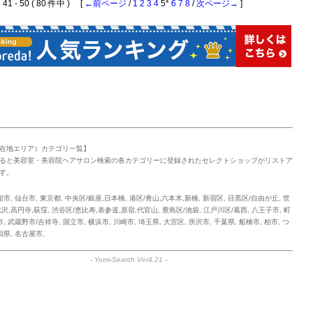
1 - 50 ( 80 件中 ) [
←前ページ
/
1
2
3
4
5*
6
7
8
/
次ページ→
]
在地エリア）カテゴリ一覧】
ると美容室・美容院ヘアサロン検索の各カテゴリーに登録されたセレクトショップがリストア
す。
館市
,
仙台市
,
東京都
,
中央区/銀座,日本橋
,
港区/青山,六本木,新橋
,
新宿区
,
目黒区/自由が丘
,
世
沢,高円寺,荻窪
,
渋谷区/恵比寿,表参道,原宿,代官山
,
豊島区/池袋
,
江戸川区/葛西
,
八王子市
,
町
市
,
武蔵野市/吉祥寺
,
国立市
,
横浜市
,
川崎市
,
埼玉県
,
大宮区
,
所沢市
,
千葉県
,
船橋市
,
柏市
,
つ
潟県
,
名古屋市
,
-
Yomi-Search Ver4.21
-