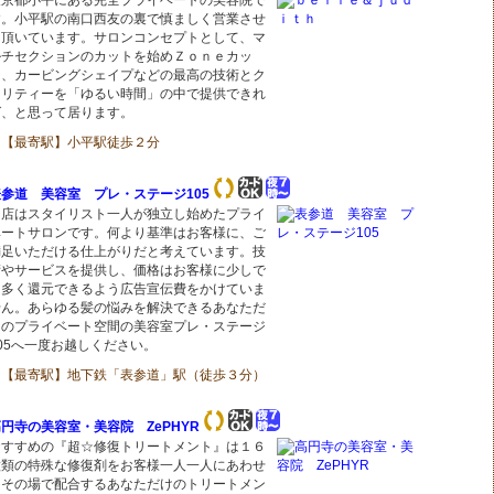
東京都小平にある完全プライベートの美容院で
す。小平駅の南口西友の裏で慎ましく営業させ
て頂いています。サロンコンセプトとして、マ
ルチセクションのカットを始めＺｏｎｅカッ
ト、カービングシェイプなどの最高の技術とク
オリティーを「ゆるい時間」の中で提供できれ
ば、と思って居ります。
【最寄駅】小平駅徒歩２分
表参道 美容室 プレ・ステージ105
当店はスタイリスト一人が独立し始めたプライ
ベートサロンです。何より基準はお客様に、ご
満足いただける仕上がりだと考えています。技
術やサービスを提供し、価格はお客様に少しで
も多く還元できるよう広告宣伝費をかけていま
せん。あらゆる髪の悩みを解決できるあなただ
けのプライベート空間の美容室プレ・ステージ
05へ一度お越しください。
【最寄駅】地下鉄「表参道」駅（徒歩３分）
円寺の美容室・美容院 ZePHYR
おすすめの『超☆修復トリートメント』は１６
種類の特殊な修復剤をお客様一人一人にあわせ
てその場で配合するあなただけのトリートメン