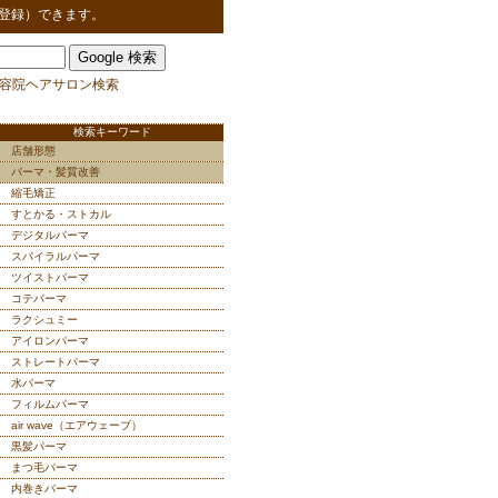
登録）できます。
容院ヘアサロン検索
検索キーワード
店舗形態
パーマ・髪質改善
縮毛矯正
すとかる・ストカル
デジタルパーマ
スパイラルパーマ
ツイストパーマ
コテパーマ
ラクシュミー
アイロンパーマ
ストレートパーマ
水パーマ
フィルムパーマ
air wave（エアウェーブ）
黒髪パーマ
まつ毛パーマ
内巻きパーマ