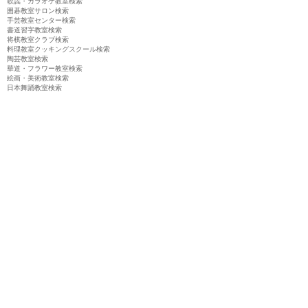
歌謡・カラオケ教室検索
囲碁教室サロン検索
手芸教室センター検索
書道習字教室検索
将棋教室クラブ検索
料理教室クッキングスクール検索
陶芸教室検索
華道・フラワー教室検索
絵画・美術教室検索
日本舞踊教室検索