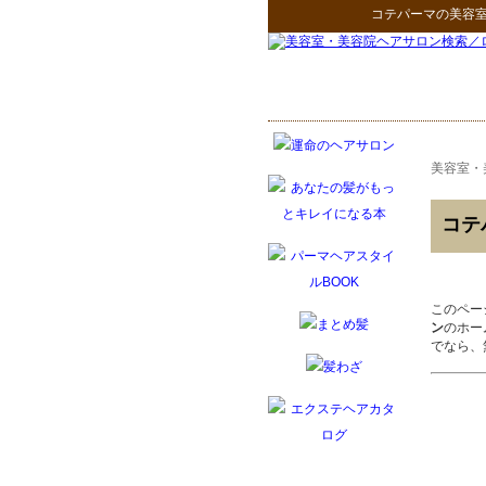
コテパーマ
の
美容
美容室・
コテ
このペー
ン
のホー
でなら、