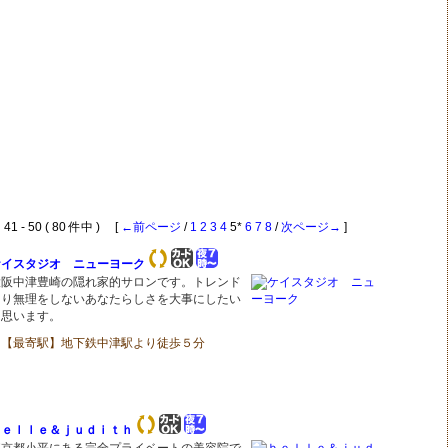
1 - 50 ( 80 件中 ) [
←前ページ
/
1
2
3
4
5*
6
7
8
/
次ページ→
]
ケイスタジオ ニューヨーク
大阪中津豊崎の隠れ家的サロンです。トレンド
より無理をしないあなたらしさを大事にしたい
と思います。
【最寄駅】地下鉄中津駅より徒歩５分
ｂｅｌｌｅ＆ｊｕｄｉｔｈ