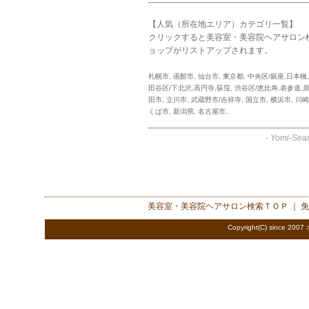
【人気（所在地エリア）カテゴリ一覧】
クリックすると美容室・美容院ヘアサロン
ョップがリストアップされます。
札幌市
,
函館市
,
仙台市
,
東京都
,
中央区/銀座,日本橋
田谷区/下北沢,高円寺,荻窪
,
渋谷区/恵比寿,表参道,
田市
,
立川市
,
武蔵野市/吉祥寺
,
国立市
,
横浜市
,
川崎
くば市
,
新潟県
,
名古屋市
,
-
Yomi-Sear
美容室・美容院ヘアサロン検索
ＴＯＰ ｜
免
Copyright(C) since 2007