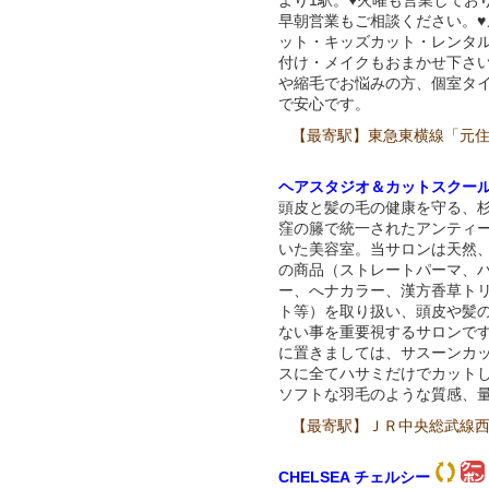
より1駅。♥火曜も営業してお
早朝営業もご相談ください。♥
ット・キッズカット・レンタ
付け・メイクもおまかせ下さい
や縮毛でお悩みの方、個室タ
で安心です。
【最寄駅】東急東横線「元住
ヘアスタジオ＆カットスクー
頭皮と髪の毛の健康を守る、
窪の籐で統一されたアンティ
いた美容室。当サロンは天然
の商品（ストレートパーマ、
ー、へナカラー、漢方香草ト
ト等）を取り扱い、頭皮や髪
ない事を重要視するサロンで
に置きましては、サスーンカ
スに全てハサミだけでカット
ソフトな羽毛のような質感、
【最寄駅】ＪＲ中央総武線西
CHELSEA チェルシー