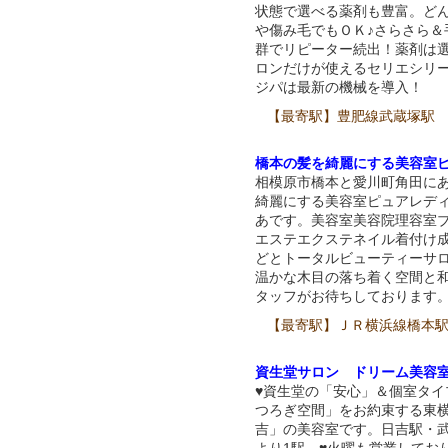
状態で選べる薬剤も豊富。ど
や傷み毛でもＯＫ♪さらさら＆
群でリピーター続出！薬剤は
ロンだけが使えるセリエシリー
ジパは最新の機械を導入！
【最寄駅】豊肥線武蔵塚駅
橋本の髪を綺麗にする美容室
相模原市橋本と愛川町角田に
綺麗にする美容室ピュアレデ
あです。美容室美容院理容室
エステエクステネイル着付け
どとトータルビューティーサ
温かな木目の落ち着く空間と
タッフがお待ちしております
【最寄駅】ＪＲ横浜線橋本
資生堂サロン ドリーム美容
♥資生堂の「安心」＆個室タイ
つろぎ空間」をお約束する東
吉」の美容室です。日吉駅・