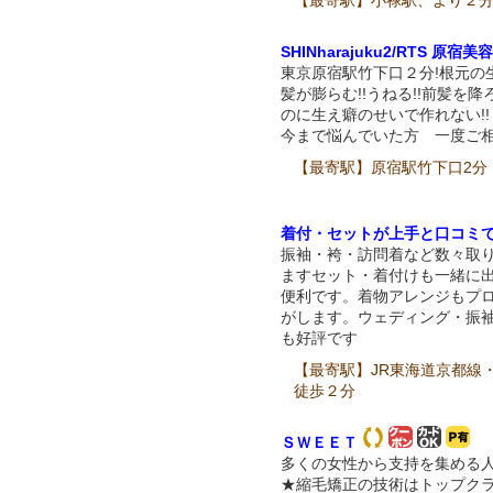
【最寄駅】小禄駅、より２
SHINharajuku2/RTS 原宿美
東京原宿駅竹下口２分!根元の
髪が膨らむ!!うねる!!前髪を降
のに生え癖のせいで作れない!
今まで悩んでいた方 一度ご
【最寄駅】原宿駅竹下口2分
着付・セットが上手と口コミ
振袖・袴・訪問着など数々取
ますセット・着付けも一緒に
便利です。着物アレンジもプ
がします。ウェディング・振
も好評です
【最寄駅】JR東海道京都線
徒歩２分
ＳＷＥＥＴ
多くの女性から支持を集める
★縮毛矯正の技術はトップク