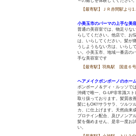
～の癒しを体験してください。
【最寄駅】ＪＲ赤間駅より1.
小美玉市のパーマの上手な美
普通の美容室では、物足りな
らしてください。他店で、お
は、いらしてください。髪が
うしようもない方は、いらし
い。小美玉市、地域一番店の
手な美容室です
【最寄駅】羽鳥駅 国道６
ヘアメイクボンボーノのホー
ボンボーノ＆ディ・ルッソで
沖縄で唯一、G-UP非常識ス
取り扱っております。髪質改
髪にもOK!!サラサラ、ツルツ
カ、に仕上げます。天然由来
プロテイン配合、及びノンア
髪を傷めません、是非一度お
い。