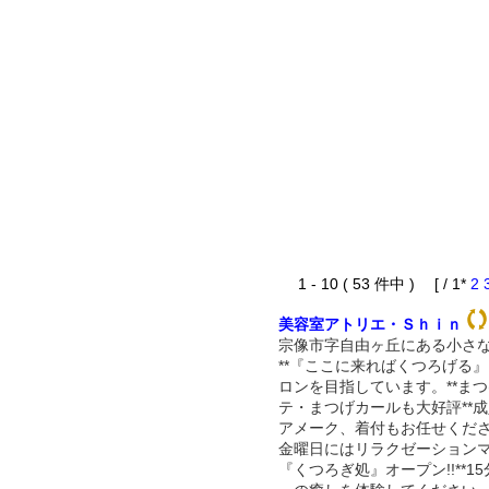
1 - 10 ( 53 件中 ) [ / 1*
2
美容室アトリエ・Ｓｈｉｎ
宗像市字自由ヶ丘にある小さ
**『ここに来ればくつろげる
ロンを目指しています。**ま
テ・まつげカールも大好評**
アメーク、着付もお任せくださ
金曜日にはリラクゼーション
『くつろぎ処』オープン!!**15