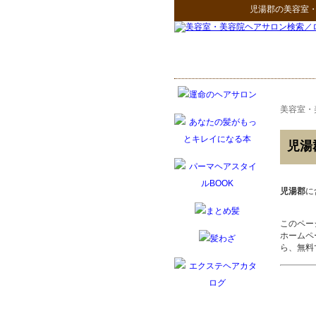
児湯郡
の
美容室
美容室・
児湯
児湯郡
に
このペー
ホームペ
ら、無料