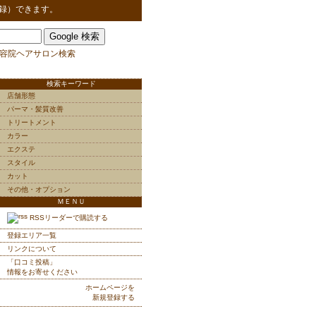
録）できます。
容院ヘアサロン検索
検索キーワード
店舗形態
パーマ・髪質改善
トリートメント
カラー
エクステ
スタイル
カット
その他・オプション
ＭＥＮＵ
RSSリーダーで購読する
登録エリア一覧
リンクについて
「口コミ投稿」
情報をお寄せください
ホームページを
新規登録する