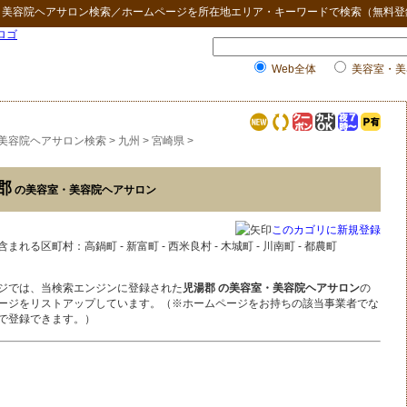
・美容院ヘアサロン検索
／ホームページを所在地エリア・キーワードで検索（無料登
Web全体
美容室・美
美容院ヘアサロン検索
>
九州
>
宮崎県
>
郡
の美容室・美容院ヘアサロン
このカゴリに新規登録
含まれる区町村：高鍋町 - 新富町 - 西米良村 - 木城町 - 川南町 - 都農町
ジでは、当検索エンジンに登録された
児湯郡 の美容室・美容院ヘアサロン
の
ージをリストアップしています。（※ホームページをお持ちの該当事業者でな
で登録できます。）