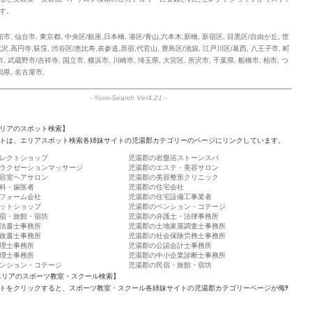
す。
館市
,
仙台市
,
東京都
,
中央区/銀座,日本橋
,
港区/青山,六本木,新橋
,
新宿区
,
目黒区/自由が丘
,
世
沢,高円寺,荻窪
,
渋谷区/恵比寿,表参道,原宿,代官山
,
豊島区/池袋
,
江戸川区/葛西
,
八王子市
,
町
市
,
武蔵野市/吉祥寺
,
国立市
,
横浜市
,
川崎市
,
埼玉県
,
大宮区
,
所沢市
,
千葉県
,
船橋市
,
柏市
,
つ
潟県
,
名古屋市
,
-
Yomi-Search Ver4.21
-
リアのスポット検索】
トは、エリアスポット検索各姉妹サイトの児湯郡カテゴリーのページにリンクしています。
レクトショップ
児湯郡の岩盤浴ストーンスパ
ラクゼーションマッサージ
児湯郡のエステ・美容サロン
容室ヘアサロン
児湯郡の美容整形クリニック
科・歯医者
児湯郡の住宅会社
フォーム会社
児湯郡の住宅設備工事業者
ットショップ
児湯郡のペンション・コテージ
宿・旅館・宿坊
児湯郡の弁護士・法律事務所
法書士事務所
児湯郡の土地家屋調査士事務所
政書士事務所
児湯郡の社会保険労務士事務所
理士事務所
児湯郡の公認会計士事務所
理士事務所
児湯郡の中小企業診断士事務所
ンション・コテージ
児湯郡の民宿・旅館・宿坊
エリアのスポーツ教室・スクール検索】
トをクリックすると、スポーツ教室・スクール各姉妹サイトの児湯郡カテゴリーページが侮ｦ