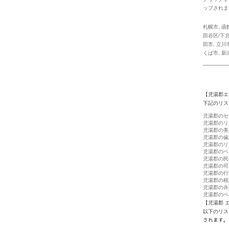
ップされま
札幌市
,
函
田谷区/下北
田市
,
立川
くば市
,
新
【児湯郡エ
下記のリス
児湯郡のセ
児湯郡のリ
児湯郡の美
児湯郡の歯
児湯郡のリ
児湯郡のペ
児湯郡の民
児湯郡の司
児湯郡の行
児湯郡の税
児湯郡の弁
児湯郡のペ
【児湯郡 
以下のリス
されます。