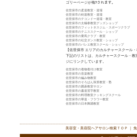
ゴリーページが侮ｦされます。
佐世保市の柔道教室・道場
佐世保市の剣道教室・道場
佐世保市のテコンドー道場・教室
佐世保市の太極拳教室グッズショップ
佐世保市のフィットネスジム・スポーツクラブ
佐世保市のテニススクール・ショップ
佐世保市の乗馬クラブ・教室
佐世保市の社交ダンス教室・ショップ
佐世保市のバレエ教室スクール・ショップ
【佐世保市 エリアのカルチャースクール・
下記のリストは、カルチャースクール・教
ジにリンクしています。
佐世保市の着物着付け教室
佐世保市の音楽教室
佐世保市の編み物教室
佐世保市のそろばん珠算教室・塾
佐世保市の囲碁教室サロン
佐世保市の書道習字教室
佐世保市の料理教室クッキングスクール
佐世保市の華道・フラワー教室
佐世保市の日本舞踊教室
美容室・美容院ヘアサロン検索
ＴＯＰ ｜
免