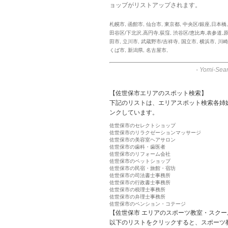
ョップがリストアップされます。
札幌市
,
函館市
,
仙台市
,
東京都
,
中央区/銀座,日本橋
田谷区/下北沢,高円寺,荻窪
,
渋谷区/恵比寿,表参道,
田市
,
立川市
,
武蔵野市/吉祥寺
,
国立市
,
横浜市
,
川崎
くば市
,
新潟県
,
名古屋市
,
-
Yomi-Sear
【佐世保市エリアのスポット検索】
下記のリストは、エリアスポット検索各姉
ンクしています。
佐世保市のセレクトショップ
佐世保市のリラクゼーションマッサージ
佐世保市の美容室ヘアサロン
佐世保市の歯科・歯医者
佐世保市のリフォーム会社
佐世保市のペットショップ
佐世保市の民宿・旅館・宿坊
佐世保市の司法書士事務所
佐世保市の行政書士事務所
佐世保市の税理士事務所
佐世保市の弁理士事務所
佐世保市のペンション・コテージ
【佐世保市 エリアのスポーツ教室・スクー
以下のリストをクリックすると、スポーツ