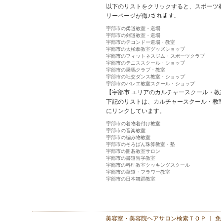
以下のリストをクリックすると、スポーツ
リーページが侮ｦされます。
宇部市の柔道教室・道場
宇部市の剣道教室・道場
宇部市のテコンドー道場・教室
宇部市の太極拳教室グッズショップ
宇部市のフィットネスジム・スポーツクラブ
宇部市のテニススクール・ショップ
宇部市の乗馬クラブ・教室
宇部市の社交ダンス教室・ショップ
宇部市のバレエ教室スクール・ショップ
【宇部市 エリアのカルチャースクール・教
下記のリストは、カルチャースクール・教
にリンクしています。
宇部市の着物着付け教室
宇部市の音楽教室
宇部市の編み物教室
宇部市のそろばん珠算教室・塾
宇部市の囲碁教室サロン
宇部市の書道習字教室
宇部市の料理教室クッキングスクール
宇部市の華道・フラワー教室
宇部市の日本舞踊教室
美容室・美容院ヘアサロン検索
ＴＯＰ ｜
免