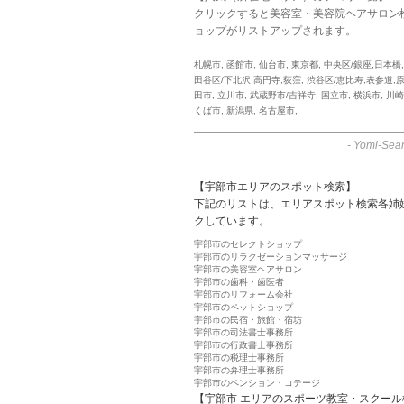
クリックすると美容室・美容院ヘアサロン
ョップがリストアップされます。
札幌市
,
函館市
,
仙台市
,
東京都
,
中央区/銀座,日本橋
田谷区/下北沢,高円寺,荻窪
,
渋谷区/恵比寿,表参道,
田市
,
立川市
,
武蔵野市/吉祥寺
,
国立市
,
横浜市
,
川崎
くば市
,
新潟県
,
名古屋市
,
-
Yomi-Sear
【宇部市エリアのスポット検索】
下記のリストは、エリアスポット検索各姉
クしています。
宇部市のセレクトショップ
宇部市のリラクゼーションマッサージ
宇部市の美容室ヘアサロン
宇部市の歯科・歯医者
宇部市のリフォーム会社
宇部市のペットショップ
宇部市の民宿・旅館・宿坊
宇部市の司法書士事務所
宇部市の行政書士事務所
宇部市の税理士事務所
宇部市の弁理士事務所
宇部市のペンション・コテージ
【宇部市 エリアのスポーツ教室・スクール