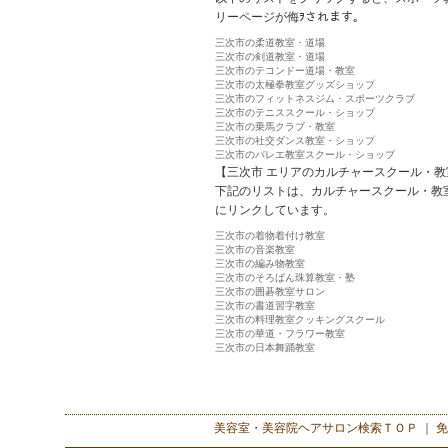
リーページが侮ｦされます。
三次市の柔道教室・道場
三次市の剣道教室・道場
三次市のテコンドー道場・教室
三次市の太極拳教室グッズショップ
三次市のフィットネスジム・スポーツクラブ
三次市のテニススクール・ショップ
三次市の乗馬クラブ・教室
三次市の社交ダンス教室・ショップ
三次市のバレエ教室スクール・ショップ
【三次市 エリアのカルチャースクール・教
下記のリストは、カルチャースクール・教
にリンクしています。
三次市の着物着付け教室
三次市の音楽教室
三次市の編み物教室
三次市のそろばん珠算教室・塾
三次市の囲碁教室サロン
三次市の書道習字教室
三次市の料理教室クッキングスクール
三次市の華道・フラワー教室
三次市の日本舞踊教室
美容室・美容院ヘアサロン検索
ＴＯＰ ｜
免