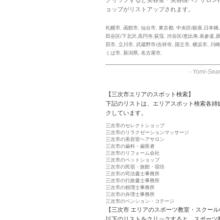
ョップがリストアップされます。
札幌市
,
函館市
,
仙台市
,
東京都
,
中央区/銀座,日本橋
田谷区/下北沢,高円寺,荻窪
,
渋谷区/恵比寿,表参道,
田市
,
立川市
,
武蔵野市/吉祥寺
,
国立市
,
横浜市
,
川崎
くば市
,
新潟県
,
名古屋市
,
-
Yomi-Sear
【三次市エリアのスポット検索】
下記のリストは、エリアスポット検索各姉
クしています。
三次市のセレクトショップ
三次市のリラクゼーションマッサージ
三次市の美容室ヘアサロン
三次市の歯科・歯医者
三次市のリフォーム会社
三次市のペットショップ
三次市の民宿・旅館・宿坊
三次市の司法書士事務所
三次市の行政書士事務所
三次市の税理士事務所
三次市の弁理士事務所
三次市のペンション・コテージ
【三次市 エリアのスポーツ教室・スクール
以下のリストをクリックすると、スポーツ