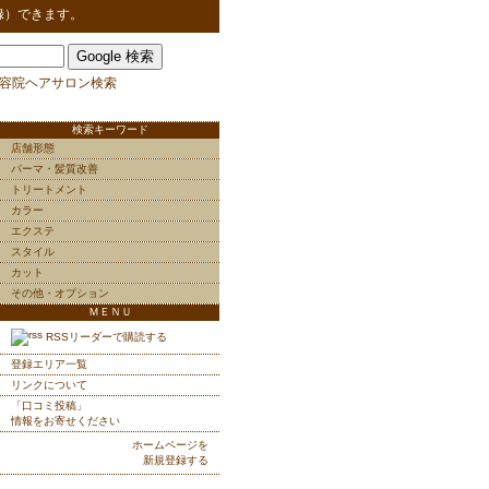
録）できます。
容院ヘアサロン検索
検索キーワード
店舗形態
パーマ・髪質改善
トリートメント
カラー
エクステ
スタイル
カット
その他・オプション
ＭＥＮＵ
RSSリーダーで購読する
登録エリア一覧
リンクについて
「口コミ投稿」
情報をお寄せください
ホームページを
新規登録する