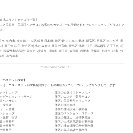
在地エリア）カテゴリ一覧】
ると美容室・美容院ヘアサロン検索の各カテゴリーに登録されたセレクトショップがリストア
す。
館市
,
仙台市
,
東京都
,
中央区/銀座,日本橋
,
港区/青山,六本木,新橋
,
新宿区
,
目黒区/自由が丘
,
世
沢,高円寺,荻窪
,
渋谷区/恵比寿,表参道,原宿,代官山
,
豊島区/池袋
,
江戸川区/葛西
,
八王子市
,
町
市
,
武蔵野市/吉祥寺
,
国立市
,
横浜市
,
川崎市
,
埼玉県
,
大宮区
,
所沢市
,
千葉県
,
船橋市
,
柏市
,
つ
潟県
,
名古屋市
,
-
Yomi-Search Ver4.21
-
アのスポット検索】
トは、エリアスポット検索各姉妹サイトの灘区カテゴリーのページにリンクしています。
クトショップ
灘区の岩盤浴ストーンスパ
クゼーションマッサージ
灘区のエステ・美容サロン
室ヘアサロン
灘区の美容整形クリニック
・歯医者
灘区の住宅会社
ォーム会社
灘区の住宅設備工事業者
トショップ
灘区のペンション・コテージ
・旅館・宿坊
灘区の弁護士・法律事務所
書士事務所
灘区の土地家屋調査士事務所
書士事務所
灘区の社会保険労務士事務所
士事務所
灘区の公認会計士事務所