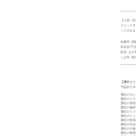
【人気（所
クリックす
ップされま
札幌市
,
函
田谷区/下北
田市
,
立川
くば市
,
新
【灘区エリ
下記のリス
灘区のセレ
灘区のリラ
灘区の美容
灘区の歯科
灘区のリフ
灘区のペッ
灘区の民宿
灘区の司法
灘区の行政
灘区の税理