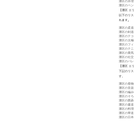
灘区の弁理
灘区のペン
【灘区 エ
以下のリス
れます。
灘区の柔道
灘区の剣道
灘区のテコ
灘区の太極
灘区のフィ
灘区のテニ
灘区の乗馬
灘区の社交
灘区のバレ
【灘区 エ
下記のリス
す。
灘区の着物
灘区の音楽
灘区の編み
灘区のそろ
灘区の囲碁
灘区の書道
灘区の料理
灘区の華道
灘区の日本