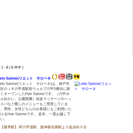
 - 8 ( 8 件中 )
ieto Salone(リエット サローネ
ieto Salone(リエット サローネ)は、神戸市
灘区のＪＲ六甲道駅前ウェルブ六甲5番街に新
くオープンしたHair Saloneです。（六甲ボ
ウル向かい、公園西隣）頭皮マッサージやヘッ
ドスパなど癒しのメニューもご用意していま
す。男性、女性どちらのお客様にもご利用いた
けるHair Saloneです。 是非、一度お越し下
さい。
【最寄駅】JR六甲道駅、阪神新在家駅より徒歩約５分