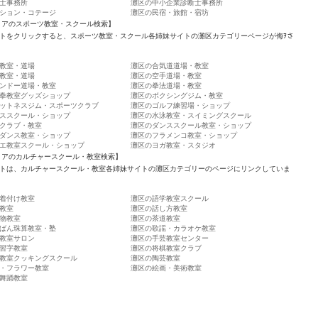
士事務所
灘区の中小企業診断士事務所
ション・コテージ
灘区の民宿・旅館・宿坊
リアのスポーツ教室・スクール検索】
トをクリックすると、スポーツ教室・スクール各姉妹サイトの灘区カテゴリーページが侮ｦさ
教室・道場
灘区の合気道道場・教室
教室・道場
灘区の空手道場・教室
ンドー道場・教室
灘区の拳法道場・教室
拳教室グッズショップ
灘区のボクシングジム・教室
ットネスジム・スポーツクラブ
灘区のゴルフ練習場・ショップ
ススクール・ショップ
灘区の水泳教室・スイミングスクール
クラブ・教室
灘区のダンススクール教室・ショップ
ダンス教室・ショップ
灘区のフラメンコ教室・ショップ
エ教室スクール・ショップ
灘区のヨガ教室・スタジオ
リアのカルチャースクール・教室検索】
トは、カルチャースクール・教室各姉妹サイトの灘区カテゴリーのページにリンクしていま
着付け教室
灘区の語学教室スクール
教室
灘区の話し方教室
物教室
灘区の茶道教室
ばん珠算教室・塾
灘区の歌謡・カラオケ教室
教室サロン
灘区の手芸教室センター
習字教室
灘区の将棋教室クラブ
教室クッキングスクール
灘区の陶芸教室
・フラワー教室
灘区の絵画・美術教室
舞踊教室