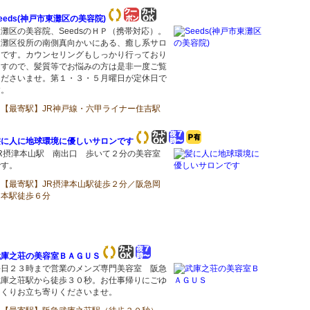
eeds(神戸市東灘区の美容院)
灘区の美容院、SeedsのＨＰ（携帯対応）。
東灘区役所の南側真向かいにある、癒し系サロ
ンです。カウンセリングもしっかり行っており
ますので、髪質等でお悩みの方は是非一度ご覧
くださいませ。第１・３・５月曜日が定休日で
す。
【最寄駅】JR神戸線・六甲ライナー住吉駅
髪に人に地球環境に優しいサロンです
JR摂津本山駅 南出口 歩いて２分の美容室
です。
【最寄駅】JR摂津本山駅徒歩２分／阪急岡
本駅徒歩６分
武庫之荘の美容室ＢＡＧＵＳ
平日２３時まで営業のメンズ専門美容室 阪急
武庫之荘駅から徒歩３０秒。お仕事帰りにごゆ
っくりお立ち寄りくださいませ。