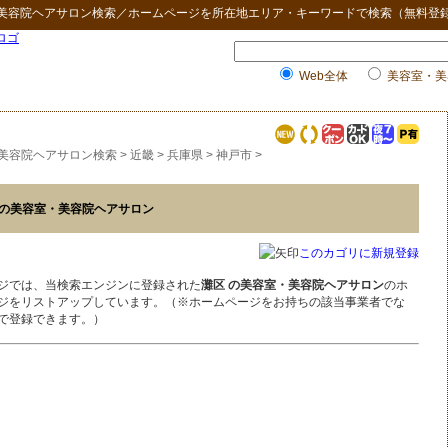
美容院ヘアサロン検索
／ホームページを所在地エリア・キーワードで検索（無料登
Web全体
美容室・美
美容院ヘアサロン検索
>
近畿
>
兵庫県
>
神戸市
>
の美容室・美容院ヘアサロン
このカゴリに新規登録
ジでは、当検索エンジンに登録された
灘区 の美容室・美容院ヘアサロン
のホ
ジをリストアップしています。（※ホームページをお持ちの該当事業者でな
で登録できます。）