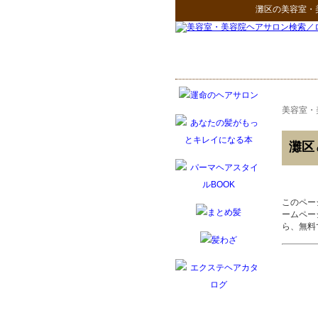
灘区
の
美容室・
美容室・
灘区
このペー
ームペー
ら、無料