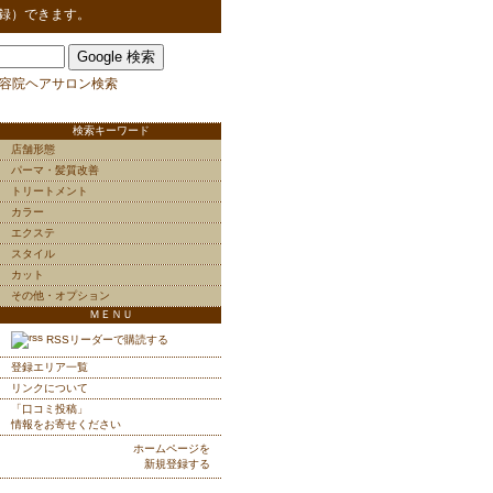
録）できます。
容院ヘアサロン検索
検索キーワード
店舗形態
パーマ・髪質改善
トリートメント
カラー
エクステ
スタイル
カット
その他・オプション
ＭＥＮＵ
RSSリーダーで購読する
登録エリア一覧
リンクについて
「口コミ投稿」
情報をお寄せください
ホームページを
新規登録する