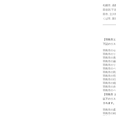
札幌市
,
函
田谷区/下北
田市
,
立川
くば市
,
新
【羽島市エ
下記のリス
羽島市のセ
羽島市のリ
羽島市の美
羽島市の歯
羽島市のリ
羽島市のペ
羽島市の民
羽島市の司
羽島市の行
羽島市の税
羽島市の弁
羽島市のペ
【羽島市 
以下のリス
されます。
羽島市の柔
羽島市の剣