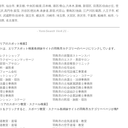
館市
,
仙台市
,
東京都
,
中央区/銀座,日本橋
,
港区/青山,六本木,新橋
,
新宿区
,
目黒区/自由が丘
,
世
沢,高円寺,荻窪
,
渋谷区/恵比寿,表参道,原宿,代官山
,
豊島区/池袋
,
江戸川区/葛西
,
八王子市
,
町
市
,
武蔵野市/吉祥寺
,
国立市
,
横浜市
,
川崎市
,
埼玉県
,
大宮区
,
所沢市
,
千葉県
,
船橋市
,
柏市
,
つ
潟県
,
名古屋市
,
-
Yomi-Search Ver4.21
-
リアのスポット検索】
トは、エリアスポット検索各姉妹サイトの羽島市カテゴリーのページにリンクしています。
レクトショップ
羽島市の岩盤浴ストーンスパ
ラクゼーションマッサージ
羽島市のエステ・美容サロン
容室ヘアサロン
羽島市の美容整形クリニック
科・歯医者
羽島市の住宅会社
フォーム会社
羽島市の住宅設備工事業者
ットショップ
羽島市のペンション・コテージ
宿・旅館・宿坊
羽島市の弁護士・法律事務所
法書士事務所
羽島市の土地家屋調査士事務所
政書士事務所
羽島市の社会保険労務士事務所
理士事務所
羽島市の公認会計士事務所
理士事務所
羽島市の中小企業診断士事務所
ンション・コテージ
羽島市の民宿・旅館・宿坊
エリアのスポーツ教室・スクール検索】
トをクリックすると、スポーツ教室・スクール各姉妹サイトの羽島市カテゴリーページが侮ｦ
道教室・道場
羽島市の合気道道場・教室
道教室・道場
羽島市の空手道場・教室