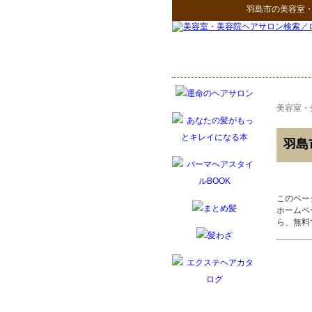
羽島市
の
美容室
美容室・
羽島
このペー
ホームペ
ら、無料