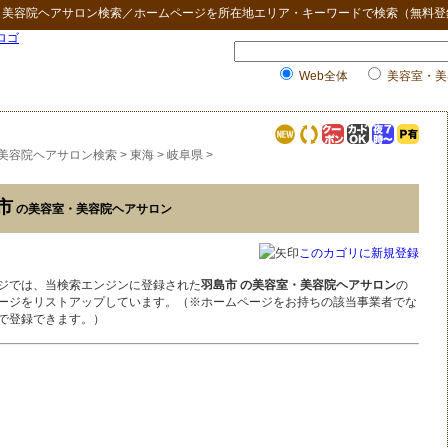
・美容院ヘアサロン検索
／ホームページを所在地エリア・キーワードで検索（無料登
Web全体
美容室・美
美容院ヘアサロン検索
>
東海
>
岐阜県
>
市
の美容室・美容院ヘアサロン
このカゴリに新規登録
ジでは、当検索エンジンに登録された
羽島市 の美容室・美容院ヘアサロン
の
ージをリストアップしています。（※ホームページをお持ちの該当事業者でな
で登録できます。）