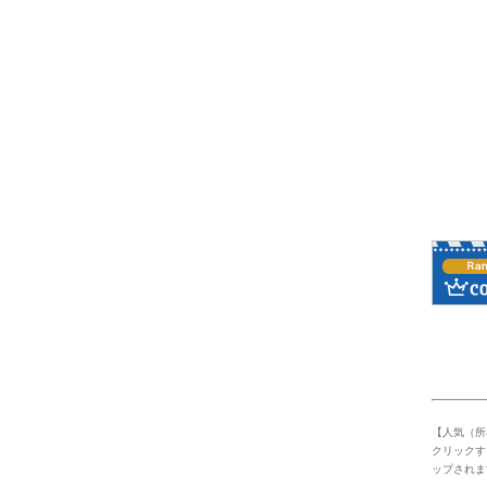
【人気（所
クリックす
ップされま