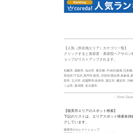
【人気（所在地エリア）カテゴリ一覧】
クリックすると美容室・美容院ヘアサロン
ョップがリストアップされます。
札幌市
,
函館市
,
仙台市
,
東京都
,
中央区/銀座,日本橋
田谷区/下北沢,高円寺,荻窪
,
渋谷区/恵比寿,表参道,
田市
,
立川市
,
武蔵野市/吉祥寺
,
国立市
,
横浜市
,
川崎
くば市
,
新潟県
,
名古屋市
,
-
Yomi-Sear
【能美市エリアのスポット検索】
下記のリストは、エリアスポット検索各姉
クしています。
能美市のセレクトショップ