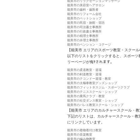
能美市のリラクゼーションマッサージ
能美市の美容室ヘアサロン
能美市の歯科・歯医者
能美市のリフォーム会社
能美市のペットショップ
能美市の民宿・旅館・宿坊
能美市の司法書士事務所
能美市の行政書士事務所
能美市の税理士事務所
能美市の弁理士事務所
能美市のペンション・コテージ
【能美市 エリアのスポーツ教室・スクール
以下のリストをクリックすると、スポーツ
リーページが侮ｦされます。
能美市の柔道教室・道場
能美市の剣道教室・道場
能美市のテコンドー道場・教室
能美市の太極拳教室グッズショップ
能美市のフィットネスジム・スポーツクラブ
能美市のテニススクール・ショップ
能美市の乗馬クラブ・教室
能美市の社交ダンス教室・ショップ
能美市のバレエ教室スクール・ショップ
【能美市 エリアのカルチャースクール・教
下記のリストは、カルチャースクール・教
にリンクしています。
能美市の着物着付け教室
能美市の音楽教室
能美市の編み物教室