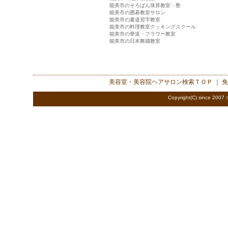
能美市のそろばん珠算教室・塾
能美市の囲碁教室サロン
能美市の書道習字教室
能美市の料理教室クッキングスクール
能美市の華道・フラワー教室
能美市の日本舞踊教室
美容室・美容院ヘアサロン検索
ＴＯＰ ｜
免
Copyright(C) since 2007