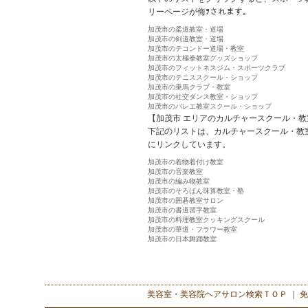
リーページが侮ｦされます。
加茂市の柔道教室・道場
加茂市の剣道教室・道場
加茂市のテコンドー道場・教室
加茂市の太極拳教室グッズショップ
加茂市のフィットネスジム・スポーツクラブ
加茂市のテニススクール・ショップ
加茂市の乗馬クラブ・教室
加茂市の社交ダンス教室・ショップ
加茂市のバレエ教室スクール・ショップ
【加茂市 エリアのカルチャースクール・教
下記のリストは、カルチャースクール・教
にリンクしています。
加茂市の着物着付け教室
加茂市の音楽教室
加茂市の編み物教室
加茂市のそろばん珠算教室・塾
加茂市の囲碁教室サロン
加茂市の書道習字教室
加茂市の料理教室クッキングスクール
加茂市の華道・フラワー教室
加茂市の日本舞踊教室
美容室・美容院ヘアサロン検索
ＴＯＰ ｜
免