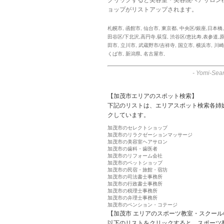
ョップがリストアップされます。
札幌市
,
函館市
,
仙台市
,
東京都
,
中央区/銀座,日本橋
田谷区/下北沢,高円寺,荻窪
,
渋谷区/恵比寿,表参道,
田市
,
立川市
,
武蔵野市/吉祥寺
,
国立市
,
横浜市
,
川崎
くば市
,
新潟県
,
名古屋市
,
-
Yomi-Sear
【加茂市エリアのスポット検索】
下記のリストは、エリアスポット検索各姉
クしています。
加茂市のセレクトショップ
加茂市のリラクゼーションマッサージ
加茂市の美容室ヘアサロン
加茂市の歯科・歯医者
加茂市のリフォーム会社
加茂市のペットショップ
加茂市の民宿・旅館・宿坊
加茂市の司法書士事務所
加茂市の行政書士事務所
加茂市の税理士事務所
加茂市の弁理士事務所
加茂市のペンション・コテージ
【加茂市 エリアのスポーツ教室・スクール
以下のリストをクリックすると、スポーツ