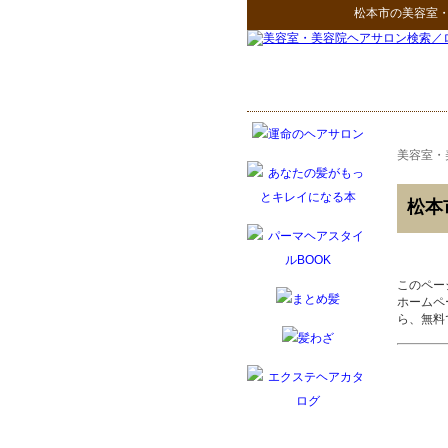
松本市
の
美容室
美容室・
松本
このペー
ホームペ
ら、無料