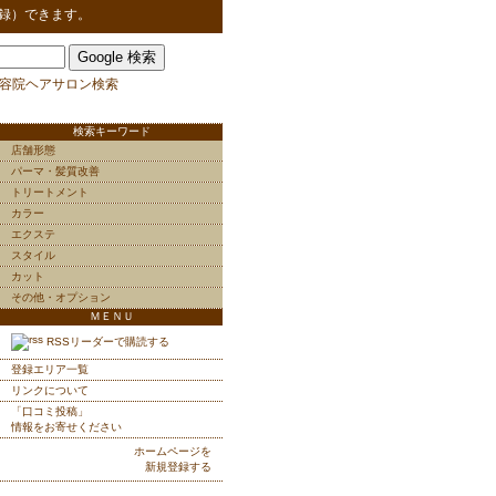
録）できます。
容院ヘアサロン検索
検索キーワード
店舗形態
パーマ・髪質改善
トリートメント
カラー
エクステ
スタイル
カット
その他・オプション
ＭＥＮＵ
RSSリーダーで購読する
登録エリア一覧
リンクについて
「口コミ投稿」
情報をお寄せください
ホームページを
新規登録する