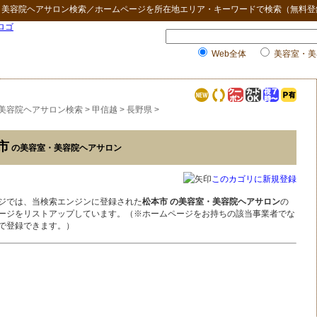
・美容院ヘアサロン検索
／ホームページを所在地エリア・キーワードで検索（無料登
Web全体
美容室・美
美容院ヘアサロン検索
>
甲信越
>
長野県
>
市
の美容室・美容院ヘアサロン
このカゴリに新規登録
ジでは、当検索エンジンに登録された
松本市 の美容室・美容院ヘアサロン
の
ージをリストアップしています。（※ホームページをお持ちの該当事業者でな
で登録できます。）