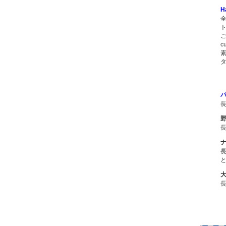
H
タ
1