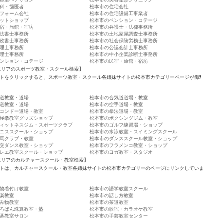
科・歯医者
松本市の住宅会社
フォーム会社
松本市の住宅設備工事業者
ットショップ
松本市のペンション・コテージ
宿・旅館・宿坊
松本市の弁護士・法律事務所
法書士事務所
松本市の土地家屋調査士事務所
政書士事務所
松本市の社会保険労務士事務所
理士事務所
松本市の公認会計士事務所
理士事務所
松本市の中小企業診断士事務所
ンション・コテージ
松本市の民宿・旅館・宿坊
エリアのスポーツ教室・スクール検索】
トをクリックすると、スポーツ教室・スクール各姉妹サイトの松本市カテゴリーページが侮ｦ
道教室・道場
松本市の合気道道場・教室
道教室・道場
松本市の空手道場・教室
コンドー道場・教室
松本市の拳法道場・教室
極拳教室グッズショップ
松本市のボクシングジム・教室
ィットネスジム・スポーツクラブ
松本市のゴルフ練習場・ショップ
ニススクール・ショップ
松本市の水泳教室・スイミングスクール
馬クラブ・教室
松本市のダンススクール教室・ショップ
交ダンス教室・ショップ
松本市のフラメンコ教室・ショップ
レエ教室スクール・ショップ
松本市のヨガ教室・スタジオ
エリアのカルチャースクール・教室検索】
トは、カルチャースクール・教室各姉妹サイトの松本市カテゴリーのページにリンクしていま
物着付け教室
松本市の語学教室スクール
楽教室
松本市の話し方教室
み物教室
松本市の茶道教室
ろばん珠算教室・塾
松本市の歌謡・カラオケ教室
碁教室サロン
松本市の手芸教室センター