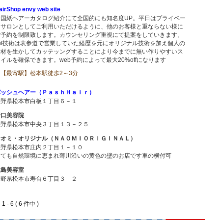
airShop envy web site
全国紙ヘアーカタログ紹介にて全国的にも知名度UP。平日はプライベー
トサロンとしてご利用いただけるように、他のお客様と重ならない様に
ご予約を制限致します。カウンセリング重視にて提案をしていきます。
cut技術は表参道で営業していた経歴を元にオリジナル技術を加え個人の
素材を生かしてカッテッングすることにより今までに無い作りやすいス
イルを確保できます。web予約によって最大20%offになります
【最寄駅】松本駅徒歩2～3分
パッシュヘアー（ＰａｓｈＨａｉｒ）
長野県松本市白板１丁目６－１
野口美容院
長野県松本市中央３丁目１３－２５
ナオミ・オリジナル（ＮＡＯＭＩＯＲＩＧＩＮＡＬ）
長野県松本市庄内２丁目１－１０
とても自然環境に恵まれ薄川沿いの黄色の壁のお店です車の横付可
大島美容室
長野県松本市寿台６丁目３－２
 - 6 ( 6 件中 )