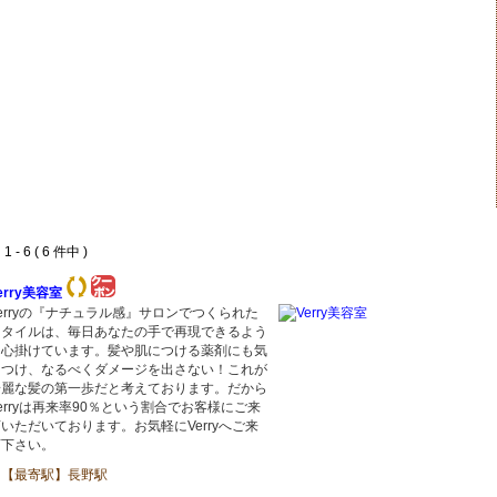
 - 6 ( 6 件中 )
erry美容室
erryの『ナチュラル感』サロンでつくられた
スタイルは、毎日あなたの手で再現できるよう
に心掛けています。髪や肌につける薬剤にも気
をつけ、なるべくダメージを出さない！これが
綺麗な髪の第一歩だと考えております。だから
erryは再来率90％という割合でお客様にご来
いただいております。お気軽にVerryへご来
店下さい。
【最寄駅】長野駅