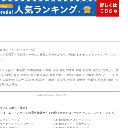
在地エリア）カテゴリ一覧】
ると美容室・美容院ヘアサロン検索の各カテゴリーに登録されたセレクトショップがリストア
す。
館市
,
仙台市
,
東京都
,
中央区/銀座,日本橋
,
港区/青山,六本木,新橋
,
新宿区
,
目黒区/自由が丘
,
世
沢,高円寺,荻窪
,
渋谷区/恵比寿,表参道,原宿,代官山
,
豊島区/池袋
,
江戸川区/葛西
,
八王子市
,
町
市
,
武蔵野市/吉祥寺
,
国立市
,
横浜市
,
川崎市
,
埼玉県
,
大宮区
,
所沢市
,
千葉県
,
船橋市
,
柏市
,
つ
潟県
,
名古屋市
,
-
Yomi-Search Ver4.21
-
リアのスポット検索】
トは、エリアスポット検索各姉妹サイトの松本市カテゴリーのページにリンクしています。
レクトショップ
松本市の岩盤浴ストーンスパ
ラクゼーションマッサージ
松本市のエステ・美容サロン
容室ヘアサロン
松本市の美容整形クリニック