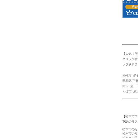
【人気（所
クリックす
ップされま
札幌市
,
函
田谷区/下北
田市
,
立川
くば市
,
新
【松本市エ
下記のリス
松本市のセ
松本市のリ
松本市の美