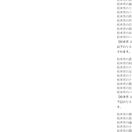
松本市の歯
松本市のリ
松本市のペ
松本市の民
松本市の司
松本市の行
松本市の税
松本市の弁
松本市のペ
【松本市 
以下のリス
されます。
松本市の柔
松本市の剣
松本市のテ
松本市の太
松本市のフ
松本市のテ
松本市の乗
松本市の社
松本市のバ
【松本市 
下記のリス
す。
松本市の着
松本市の音
松本市の編
松本市のそ
松本市の囲