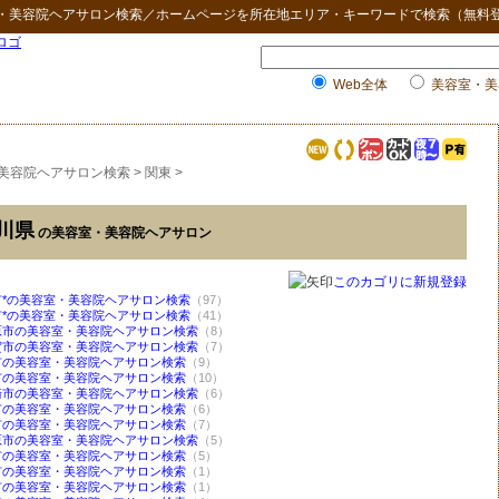
・美容院ヘアサロン検索
／ホームページを所在地エリア・キーワードで検索（無料
Web全体
美容室・美
美容院ヘアサロン検索
>
関東
>
川県
の美容室・美容院ヘアサロン
このカゴリに新規登録
市*の美容室・美容院ヘアサロン検索
（97）
市*の美容室・美容院ヘアサロン検索
（41）
原市の美容室・美容院ヘアサロン検索
（8）
賀市の美容室・美容院ヘアサロン検索
（7）
市の美容室・美容院ヘアサロン検索
（9）
市の美容室・美容院ヘアサロン検索
（10）
崎市の美容室・美容院ヘアサロン検索
（6）
市の美容室・美容院ヘアサロン検索
（6）
市の美容室・美容院ヘアサロン検索
（7）
原市の美容室・美容院ヘアサロン検索
（5）
市の美容室・美容院ヘアサロン検索
（5）
市の美容室・美容院ヘアサロン検索
（1）
市の美容室・美容院ヘアサロン検索
（1）