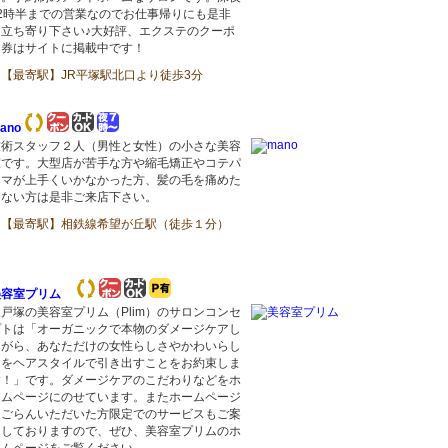
22時半までの営業なのでお仕事帰りにも是非
お立ち寄り下さい♪大好評、エクステのクーポ
ン券はサイトに掲載中です！
【最寄駅】JR平塚駅北口より徒歩3分
ano
技術スタッフ２人（男性と女性）の小さな美容
室です。大型店が苦手な方や縮毛矯正やコテパ
ーマが上手くいかなかった方、髪の毛を痛めた
くない方は是非ご来店下さい。
【最寄駅】相鉄線希望が丘駅（徒歩１分）
美容室プリム
戸塚の美容室プリム（Plim）のサロンコンセ
プトは「オーガニックで本物のダメージケアし
ながら、あなただけの女性らしさやかわいらし
さをヘアスタイルで引き出すことをお約束しま
す！」です。ダメージケアのこだわりなどをホ
ームページにのせています。またホームページ
をごらんいただいた方限定でのサービスもご案
内しておりますので、ぜひ、美容室プリムのホ