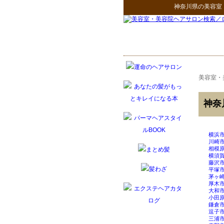
神奈川県
の
美容室
美容室・
神奈
横浜
川崎
相模
横須
藤沢
平塚
茅ヶ
厚木
大和
小田
鎌倉
逗子
三浦