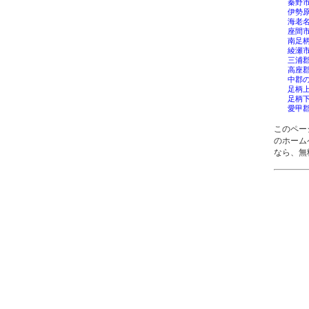
秦野
伊勢
海老
座間
南足
綾瀬
三浦
高座
中郡
足柄
足柄
愛甲
このペー
のホーム
なら、無