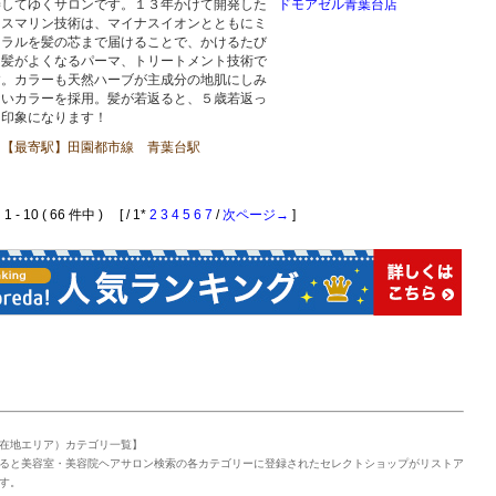
善してゆくサロンです。１３年かけて開発した
ロスマリン技術は、マイナスイオンとともにミ
ネラルを髪の芯まで届けることで、かけるたび
に髪がよくなるパーマ、トリートメント技術で
す。カラーも天然ハーブが主成分の地肌にしみ
ないカラーを採用。髪が若返ると、５歳若返っ
た印象になります！
【最寄駅】田園都市線 青葉台駅
 - 10 ( 66 件中 ) [ / 1*
2
3
4
5
6
7
/
次ページ→
]
在地エリア）カテゴリ一覧】
ると美容室・美容院ヘアサロン検索の各カテゴリーに登録されたセレクトショップがリストア
す。