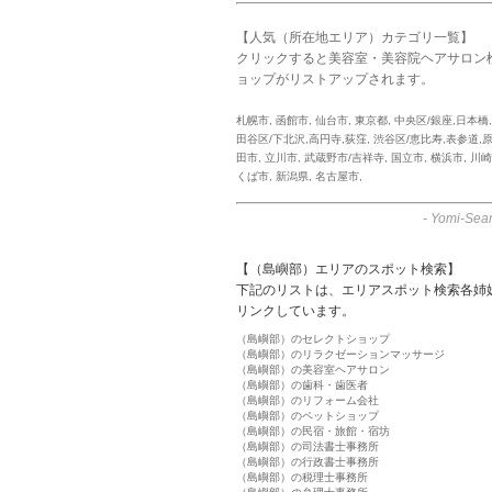
【人気（所在地エリア）カテゴリ一覧】
クリックすると美容室・美容院ヘアサロン
ョップがリストアップされます。
札幌市
,
函館市
,
仙台市
,
東京都
,
中央区/銀座,日本橋
田谷区/下北沢,高円寺,荻窪
,
渋谷区/恵比寿,表参道,
田市
,
立川市
,
武蔵野市/吉祥寺
,
国立市
,
横浜市
,
川崎
くば市
,
新潟県
,
名古屋市
,
-
Yomi-Sear
【（島嶼部）エリアのスポット検索】
下記のリストは、エリアスポット検索各姉
リンクしています。
（島嶼部）のセレクトショップ
（島嶼部）のリラクゼーションマッサージ
（島嶼部）の美容室ヘアサロン
（島嶼部）の歯科・歯医者
（島嶼部）のリフォーム会社
（島嶼部）のペットショップ
（島嶼部）の民宿・旅館・宿坊
（島嶼部）の司法書士事務所
（島嶼部）の行政書士事務所
（島嶼部）の税理士事務所