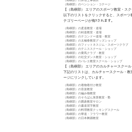
（島嶼部）の弁理士事務所
（島嶼部）のペンション・コテージ
【（島嶼部） エリアのスポーツ教室・スク
以下のリストをクリックすると、スポーツ
テゴリーページが侮ｦされます。
（島嶼部）の柔道教室・道場
（島嶼部）の剣道教室・道場
（島嶼部）のテコンドー道場・教室
（島嶼部）の太極拳教室グッズショップ
（島嶼部）のフィットネスジム・スポーツクラブ
（島嶼部）のテニススクール・ショップ
（島嶼部）の乗馬クラブ・教室
（島嶼部）の社交ダンス教室・ショップ
（島嶼部）のバレエ教室スクール・ショップ
【（島嶼部） エリアのカルチャースクー
下記のリストは、カルチャースクール・教
ージにリンクしています。
（島嶼部）の着物着付け教室
（島嶼部）の音楽教室
（島嶼部）の編み物教室
（島嶼部）のそろばん珠算教室・塾
（島嶼部）の囲碁教室サロン
（島嶼部）の書道習字教室
（島嶼部）の料理教室クッキングスクール
（島嶼部）の華道・フラワー教室
（島嶼部）の日本舞踊教室