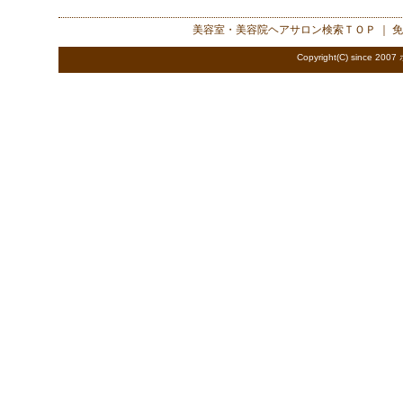
美容室・美容院ヘアサロン検索
ＴＯＰ ｜
免
Copyright(C) since 2007