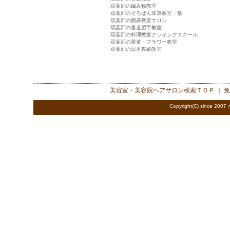
双葉郡の編み物教室
双葉郡のそろばん珠算教室・塾
双葉郡の囲碁教室サロン
双葉郡の書道習字教室
双葉郡の料理教室クッキングスクール
双葉郡の華道・フラワー教室
双葉郡の日本舞踊教室
美容室・美容院ヘアサロン検索
ＴＯＰ ｜
免
Copyright(C) since 2007