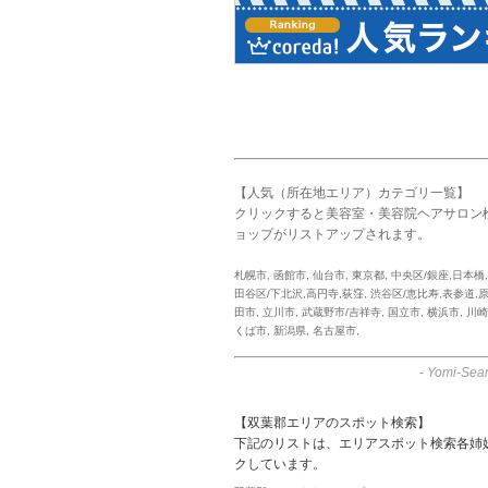
【人気（所在地エリア）カテゴリ一覧】
クリックすると美容室・美容院ヘアサロン
ョップがリストアップされます。
札幌市
,
函館市
,
仙台市
,
東京都
,
中央区/銀座,日本橋
田谷区/下北沢,高円寺,荻窪
,
渋谷区/恵比寿,表参道,
田市
,
立川市
,
武蔵野市/吉祥寺
,
国立市
,
横浜市
,
川崎
くば市
,
新潟県
,
名古屋市
,
-
Yomi-Sear
【双葉郡エリアのスポット検索】
下記のリストは、エリアスポット検索各姉
クしています。