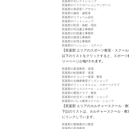
双葉郡のセレクトショップ
双葉郡のリラクゼーションマッサージ
双葉郡の美容室ヘアサロン
双葉郡の歯科・歯医者
双葉郡のリフォーム会社
双葉郡のペットショップ
双葉郡の民宿・旅館・宿坊
双葉郡の司法書士事務所
双葉郡の行政書士事務所
双葉郡の税理士事務所
双葉郡の弁理士事務所
双葉郡のペンション・コテージ
【双葉郡 エリアのスポーツ教室・スクール
以下のリストをクリックすると、スポーツ
リーページが侮ｦされます。
双葉郡の柔道教室・道場
双葉郡の剣道教室・道場
双葉郡のテコンドー道場・教室
双葉郡の太極拳教室グッズショップ
双葉郡のフィットネスジム・スポーツクラブ
双葉郡のテニススクール・ショップ
双葉郡の乗馬クラブ・教室
双葉郡の社交ダンス教室・ショップ
双葉郡のバレエ教室スクール・ショップ
【双葉郡 エリアのカルチャースクール・教
下記のリストは、カルチャースクール・教
にリンクしています。
双葉郡の着物着付け教室
双葉郡の音楽教室