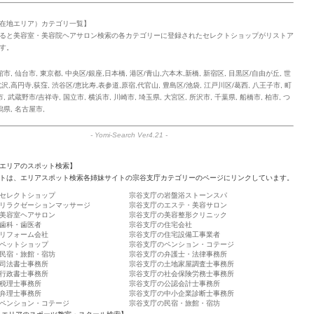
在地エリア）カテゴリ一覧】
ると美容室・美容院ヘアサロン検索の各カテゴリーに登録されたセレクトショップがリストア
す。
館市
,
仙台市
,
東京都
,
中央区/銀座,日本橋
,
港区/青山,六本木,新橋
,
新宿区
,
目黒区/自由が丘
,
世
沢,高円寺,荻窪
,
渋谷区/恵比寿,表参道,原宿,代官山
,
豊島区/池袋
,
江戸川区/葛西
,
八王子市
,
町
市
,
武蔵野市/吉祥寺
,
国立市
,
横浜市
,
川崎市
,
埼玉県
,
大宮区
,
所沢市
,
千葉県
,
船橋市
,
柏市
,
つ
潟県
,
名古屋市
,
-
Yomi-Search Ver4.21
-
エリアのスポット検索】
トは、エリアスポット検索各姉妹サイトの宗谷支庁カテゴリーのページにリンクしています。
セレクトショップ
宗谷支庁の岩盤浴ストーンスパ
リラクゼーションマッサージ
宗谷支庁のエステ・美容サロン
美容室ヘアサロン
宗谷支庁の美容整形クリニック
歯科・歯医者
宗谷支庁の住宅会社
リフォーム会社
宗谷支庁の住宅設備工事業者
ペットショップ
宗谷支庁のペンション・コテージ
民宿・旅館・宿坊
宗谷支庁の弁護士・法律事務所
司法書士事務所
宗谷支庁の土地家屋調査士事務所
行政書士事務所
宗谷支庁の社会保険労務士事務所
税理士事務所
宗谷支庁の公認会計士事務所
弁理士事務所
宗谷支庁の中小企業診断士事務所
ペンション・コテージ
宗谷支庁の民宿・旅館・宿坊