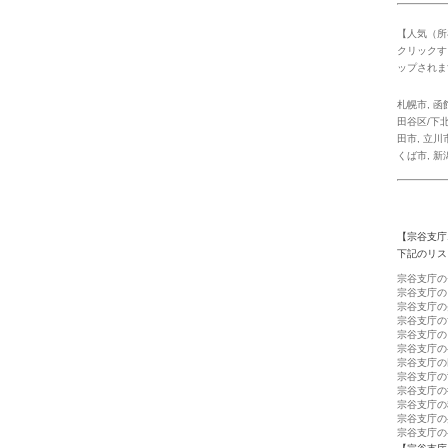
【人気（所
クリックす
ップされま
札幌市
,
函
田谷区/下北
田市
,
立川
くば市
,
新
【宗谷支庁
下記のリス
宗谷支庁の
宗谷支庁の
宗谷支庁の
宗谷支庁の
宗谷支庁の
宗谷支庁の
宗谷支庁の
宗谷支庁の
宗谷支庁の
宗谷支庁の
宗谷支庁の
宗谷支庁の