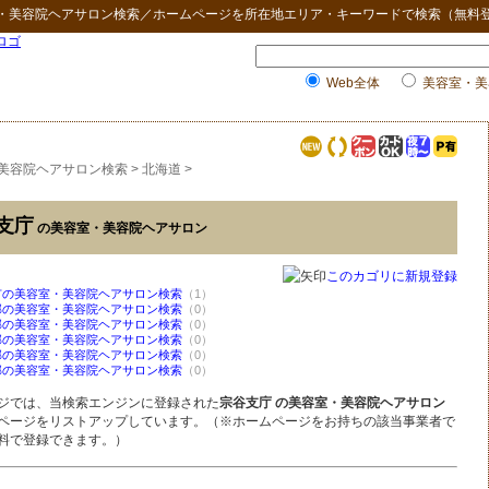
・美容院ヘアサロン検索
／ホームページを所在地エリア・キーワードで検索（無料
Web全体
美容室・美
美容院ヘアサロン検索
>
北海道
>
支庁
の美容室・美容院ヘアサロン
このカゴリに新規登録
市の美容室・美容院ヘアサロン検索
（1）
郡の美容室・美容院ヘアサロン検索
（0）
郡の美容室・美容院ヘアサロン検索
（0）
郡の美容室・美容院ヘアサロン検索
（0）
郡の美容室・美容院ヘアサロン検索
（0）
郡の美容室・美容院ヘアサロン検索
（0）
ジでは、当検索エンジンに登録された
宗谷支庁 の美容室・美容院ヘアサロン
ページをリストアップしています。（※ホームページをお持ちの該当事業者で
料で登録できます。）