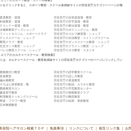
 エリアのスポーツ教室・スクール検索】
トをクリックすると、スポーツ教室・スクール各姉妹サイトの宗谷支庁カテゴリーページが侮
。
柔道教室・道場
宗谷支庁の合気道道場・教室
剣道教室・道場
宗谷支庁の空手道場・教室
テコンドー道場・教室
宗谷支庁の拳法道場・教室
太極拳教室グッズショップ
宗谷支庁のボクシングジム・教室
フィットネスジム・スポーツクラブ
宗谷支庁のゴルフ練習場・ショップ
テニススクール・ショップ
宗谷支庁の水泳教室・スイミングスクール
乗馬クラブ・教室
宗谷支庁のダンススクール教室・ショップ
社交ダンス教室・ショップ
宗谷支庁のフラメンコ教室・ショップ
バレエ教室スクール・ショップ
宗谷支庁のヨガ教室・スタジオ
 エリアのカルチャースクール・教室検索】
トは、カルチャースクール・教室各姉妹サイトの宗谷支庁カテゴリーのページにリンクしてい
着物着付け教室
宗谷支庁の語学教室スクール
音楽教室
宗谷支庁の話し方教室
編み物教室
宗谷支庁の茶道教室
そろばん珠算教室・塾
宗谷支庁の歌謡・カラオケ教室
囲碁教室サロン
宗谷支庁の手芸教室センター
書道習字教室
宗谷支庁の将棋教室クラブ
料理教室クッキングスクール
宗谷支庁の陶芸教室
華道・フラワー教室
宗谷支庁の絵画・美術教室
日本舞踊教室
美容院ヘアサロン検索
ＴＯＰ ｜
免責事項
｜
リンクについて
｜
相互リンク集
｜
お