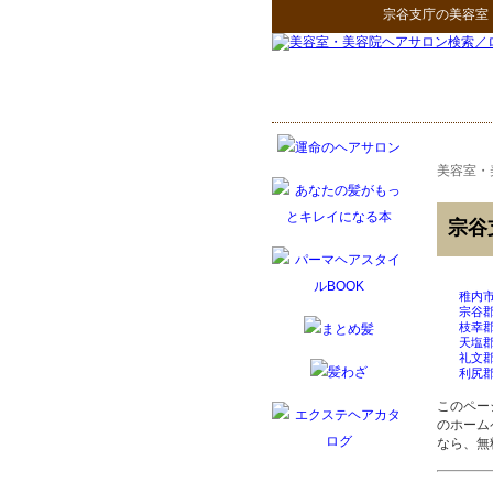
宗谷支庁
の
美容室
美容室・
宗谷
稚内
宗谷
枝幸
天塩
礼文
利尻
このペー
のホーム
なら、無