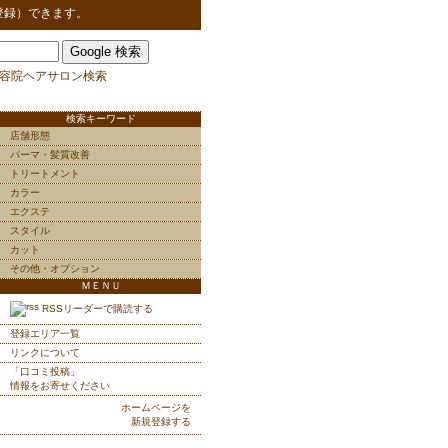
登録）できます。
容院ヘアサロン検索
検索キーワード
店舗形態
パーマ・髪質改善
トリートメント
カラー
エクステ
スタイル
カット
その他・オプション
ＭＥＮＵ
RSSリーダーで購読する
登録エリア一覧
リンクについて
「口コミ投稿」
情報をお寄せください
ホームページを
新規登録する