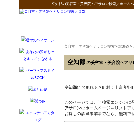
空知郡
の
美容室・美容院ヘアサロン検索
／ホームペ
美容室・美容院ヘアサロン検索
>
北海道
>
空知郡
の美容室・美容院ヘアサ
空知郡
に含まれる区町村：上富良野町 
このページでは、当検索エンジンに
アサロン
のホームページをリストア
お持ちの該当事業者でなら、無料で