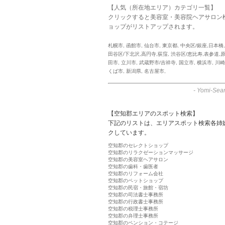
【人気（所在地エリア）カテゴリ一覧】
クリックすると美容室・美容院ヘアサロン
ョップがリストアップされます。
札幌市
,
函館市
,
仙台市
,
東京都
,
中央区/銀座,日本橋
田谷区/下北沢,高円寺,荻窪
,
渋谷区/恵比寿,表参道,
田市
,
立川市
,
武蔵野市/吉祥寺
,
国立市
,
横浜市
,
川崎
くば市
,
新潟県
,
名古屋市
,
-
Yomi-Sear
【空知郡エリアのスポット検索】
下記のリストは、エリアスポット検索各姉
クしています。
空知郡のセレクトショップ
空知郡のリラクゼーションマッサージ
空知郡の美容室ヘアサロン
空知郡の歯科・歯医者
空知郡のリフォーム会社
空知郡のペットショップ
空知郡の民宿・旅館・宿坊
空知郡の司法書士事務所
空知郡の行政書士事務所
空知郡の税理士事務所
空知郡の弁理士事務所
空知郡のペンション・コテージ