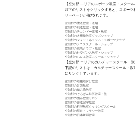
【空知郡 エリアのスポーツ教室・スクール
以下のリストをクリックすると、スポーツ
リーページが侮ｦされます。
空知郡の柔道教室・道場
空知郡の剣道教室・道場
空知郡のテコンドー道場・教室
空知郡の太極拳教室グッズショップ
空知郡のフィットネスジム・スポーツクラブ
空知郡のテニススクール・ショップ
空知郡の乗馬クラブ・教室
空知郡の社交ダンス教室・ショップ
空知郡のバレエ教室スクール・ショップ
【空知郡 エリアのカルチャースクール・教
下記のリストは、カルチャースクール・教
にリンクしています。
空知郡の着物着付け教室
空知郡の音楽教室
空知郡の編み物教室
空知郡のそろばん珠算教室・塾
空知郡の囲碁教室サロン
空知郡の書道習字教室
空知郡の料理教室クッキングスクール
空知郡の華道・フラワー教室
空知郡の日本舞踊教室