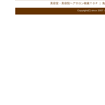
美容室・美容院ヘアサロン検索
ＴＯＰ ｜
免
Copyright(C) since 2007