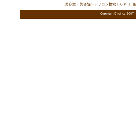
美容室・美容院ヘアサロン検索
ＴＯＰ ｜
免
Copyright(C) since 2007