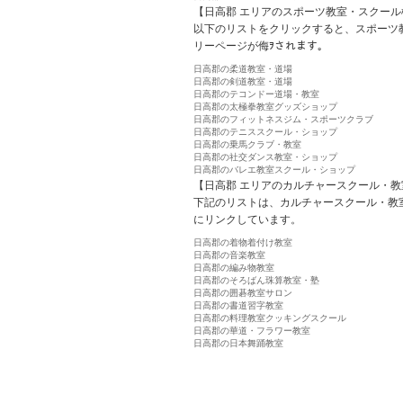
【日高郡 エリアのスポーツ教室・スクール
以下のリストをクリックすると、スポーツ
リーページが侮ｦされます。
日高郡の柔道教室・道場
日高郡の剣道教室・道場
日高郡のテコンドー道場・教室
日高郡の太極拳教室グッズショップ
日高郡のフィットネスジム・スポーツクラブ
日高郡のテニススクール・ショップ
日高郡の乗馬クラブ・教室
日高郡の社交ダンス教室・ショップ
日高郡のバレエ教室スクール・ショップ
【日高郡 エリアのカルチャースクール・教
下記のリストは、カルチャースクール・教
にリンクしています。
日高郡の着物着付け教室
日高郡の音楽教室
日高郡の編み物教室
日高郡のそろばん珠算教室・塾
日高郡の囲碁教室サロン
日高郡の書道習字教室
日高郡の料理教室クッキングスクール
日高郡の華道・フラワー教室
日高郡の日本舞踊教室