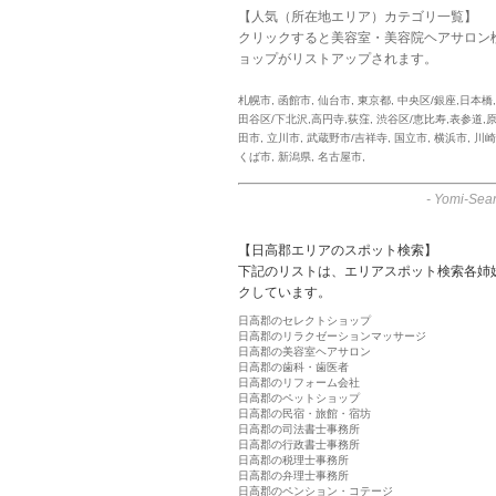
【人気（所在地エリア）カテゴリ一覧】
クリックすると美容室・美容院ヘアサロン
ョップがリストアップされます。
札幌市
,
函館市
,
仙台市
,
東京都
,
中央区/銀座,日本橋
田谷区/下北沢,高円寺,荻窪
,
渋谷区/恵比寿,表参道,
田市
,
立川市
,
武蔵野市/吉祥寺
,
国立市
,
横浜市
,
川崎
くば市
,
新潟県
,
名古屋市
,
-
Yomi-Sear
【日高郡エリアのスポット検索】
下記のリストは、エリアスポット検索各姉
クしています。
日高郡のセレクトショップ
日高郡のリラクゼーションマッサージ
日高郡の美容室ヘアサロン
日高郡の歯科・歯医者
日高郡のリフォーム会社
日高郡のペットショップ
日高郡の民宿・旅館・宿坊
日高郡の司法書士事務所
日高郡の行政書士事務所
日高郡の税理士事務所
日高郡の弁理士事務所
日高郡のペンション・コテージ