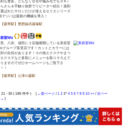
薬剤も豊富。どんなくせ毛や傷み毛でもＯＫ♪
さらさら＆手触り抜群でリピーター続出！薬剤
は選ばれたサロンだけが使えるセリエシリーズ
♪新デジパは最新の機械を導入！
【最寄駅】豊肥線武蔵塚駅
容室Wiz
富里、八街、成田に３店舗展開している美容室
Wizグループ富里店です！カットとカラーには
絶対の自信があります！その他エクステやまつ
げエクステなど多彩にメニューを取りそろえて
おりますのでぜひホームページもご覧下さ
い！！
【最寄駅】公津の森駅
1 - 30 ( 186 件中 ) [
←前ページ
/
1
2
3*
4
5
6
7
8
9
10
=>
/
次ペー
ジ→
]