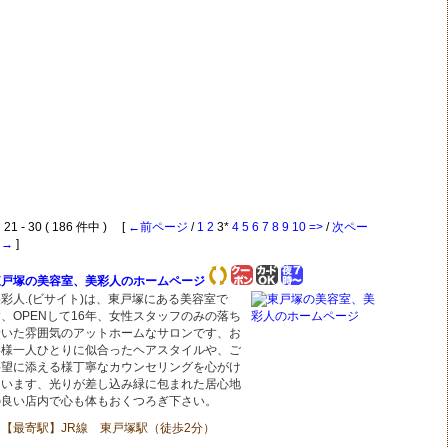
1 - 30 ( 186 件中 ) [
←前ページ
/
1
2
3*
4
5
6
7
8
9
10
=>
/
次ペー
ジ→
]
東戸塚の美容室、美彩人のホームページ
彩人.(ビサイト)は、東戸塚にある美容室で
、OPENして16年、女性スタッフのみの落ち
着いた雰囲気のアットホームなサロンです、お
客様一人ひとりに似合ったヘアスタイルや、ご
要望に添える様丁寧なカウンセリングを心がけ
ています、光りが差し込み緑に包まれた居心地
の良い店内で心も体もおくつろぎ下さい。
【最寄駅】JR線 東戸塚駅（徒歩2分）