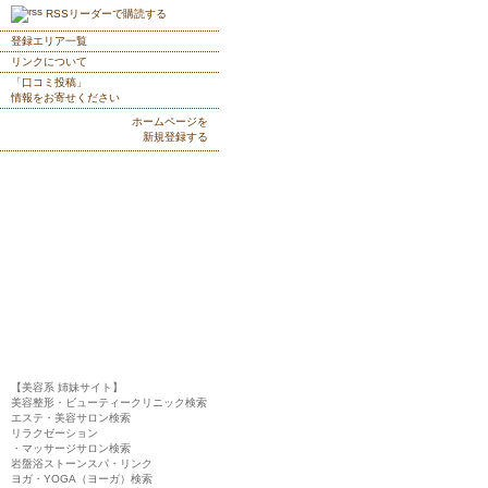
RSSリーダーで購読する
登録エリア一覧
リンクについて
「口コミ投稿」
情報をお寄せください
ホームページを
新規登録する
【美容系 姉妹サイト】
美容整形・ビューティークリニック検索
エステ・美容サロン検索
リラクゼーション
・マッサージサロン検索
岩盤浴ストーンスパ・リンク
ヨガ・YOGA（ヨーガ）検索