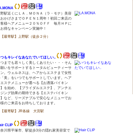
A.MONA
上野駅近くにＬＡ．ＭＯＮＡ（ラ・モナ）美容
室おかげさまでＯＰＥＮ１周年！初回ご来店の
お客様ヘアメニュー２０％ＯＦＦ 毎月ＨＰに
てお得なキャンペーン実施中！
【最寄駅】上野駅（徒歩２分）
つもキレイなあなたでいてほしい..
いつまでも若々しく美しくありたい・・・そん
な願いをサポートするトータルビューティーサ
ロン。ウェルネスは、ヘアからエステまで女性
の「美」をいつでもサポートしています。ヘア
＆エステメニューが選べる【お洒落バイキン
グ】を始め、【ブライダルエステ】、アンチエ
イジング効果の期待できる【エステバイキン
グ】など、リーズナブルで安心なメニューでお
客様のご来店をお待ちしております。
【最寄駅】JR各線 大宮駅
air CLIP
神奈川県平塚市、駅徒歩3分の隠れ家美容室で