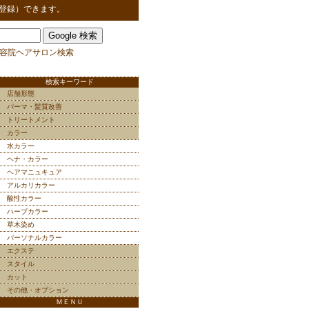
登録）できます。
容院ヘアサロン検索
検索キーワード
店舗形態
パーマ・髪質改善
トリートメント
カラー
水カラー
ヘナ・カラー
ヘアマニュキュア
アルカリカラー
酸性カラー
ハーブカラー
草木染め
パーソナルカラー
エクステ
スタイル
カット
その他・オプション
ＭＥＮＵ