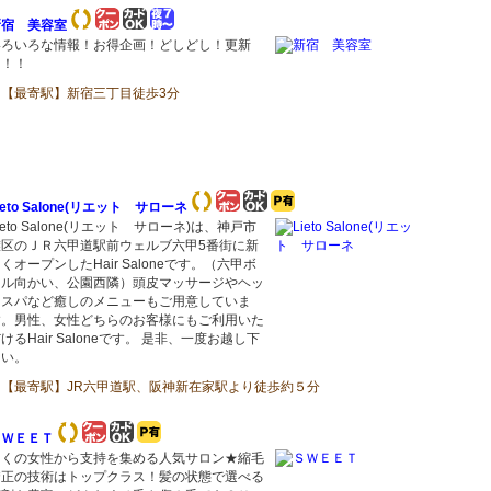
新宿 美容室
いろいろな情報！お得企画！どしどし！更新
中！！
【最寄駅】新宿三丁目徒歩3分
ieto Salone(リエット サローネ
ieto Salone(リエット サローネ)は、神戸市
灘区のＪＲ六甲道駅前ウェルブ六甲5番街に新
くオープンしたHair Saloneです。（六甲ボ
ウル向かい、公園西隣）頭皮マッサージやヘッ
ドスパなど癒しのメニューもご用意していま
す。男性、女性どちらのお客様にもご利用いた
けるHair Saloneです。 是非、一度お越し下
さい。
【最寄駅】JR六甲道駅、阪神新在家駅より徒歩約５分
ＳＷＥＥＴ
多くの女性から支持を集める人気サロン★縮毛
矯正の技術はトップクラス！髪の状態で選べる