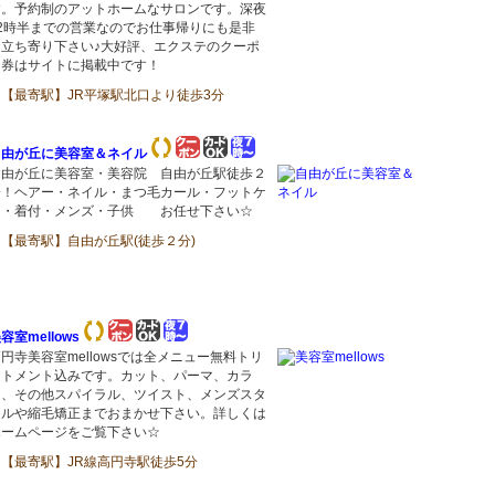
す。予約制のアットホームなサロンです。深夜
22時半までの営業なのでお仕事帰りにも是非
お立ち寄り下さい♪大好評、エクステのクーポ
ン券はサイトに掲載中です！
【最寄駅】JR平塚駅北口より徒歩3分
自由が丘に美容室＆ネイル
自由が丘に美容室・美容院 自由が丘駅徒歩２
分！ヘアー・ネイル・まつ毛カール・フットケ
ア・着付・メンズ・子供 お任せ下さい☆
【最寄駅】自由が丘駅(徒歩２分)
容室mellows
円寺美容室mellowsでは全メニュー無料トリ
ートメント込みです。カット、パーマ、カラ
ー、その他スパイラル、ツイスト、メンズスタ
イルや縮毛矯正までおまかせ下さい。詳しくは
ホームページをご覧下さい☆
【最寄駅】JR線高円寺駅徒歩5分