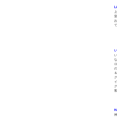
L
い
H