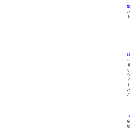
L
L
し
だ