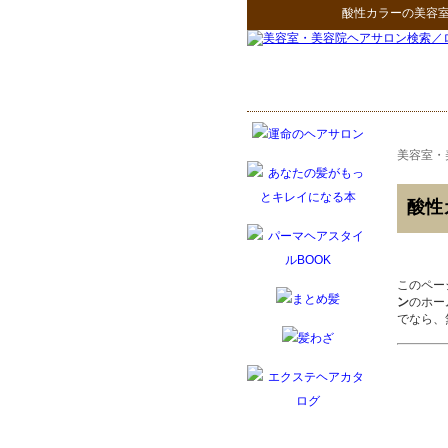
酸性カラー
の
美容
美容室・
酸性
このペー
ン
のホー
でなら、