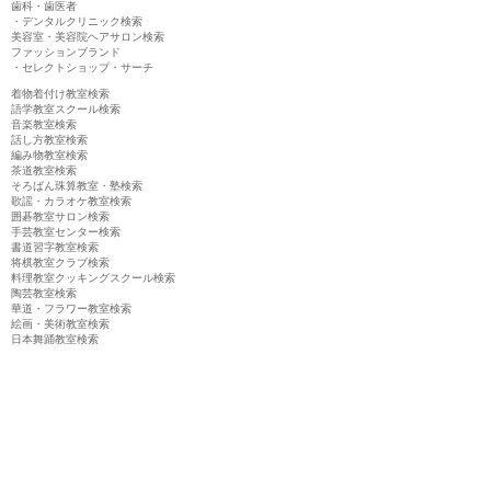
歯科・歯医者
・デンタルクリニック検索
美容室・美容院ヘアサロン検索
ファッションブランド
・セレクトショップ・サーチ
着物着付け教室検索
語学教室スクール検索
音楽教室検索
話し方教室検索
編み物教室検索
茶道教室検索
そろばん珠算教室・塾検索
歌謡・カラオケ教室検索
囲碁教室サロン検索
手芸教室センター検索
書道習字教室検索
将棋教室クラブ検索
料理教室クッキングスクール検索
陶芸教室検索
華道・フラワー教室検索
絵画・美術教室検索
日本舞踊教室検索